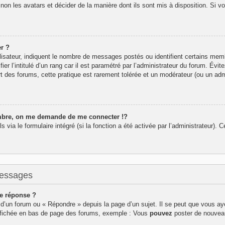
 non les avatars et décider de la manière dont ils sont mis à disposition. Si v
r ?
lisateur, indiquent le nombre de messages postés ou identifient certains mem
r l’intitulé d’un rang car il est paramétré par l’administrateur du forum. Év
rt des forums, cette pratique est rarement tolérée et un modérateur (ou un adm
re, on me demande de me connecter !?
ia le formulaire intégré (si la fonction a été activée par l’administrateur). Ce
messages
e réponse ?
d’un forum ou « Répondre » depuis la page d’un sujet. Il se peut que vous aye
affichée en bas de page des forums, exemple : Vous
pouvez
poster de nouvea