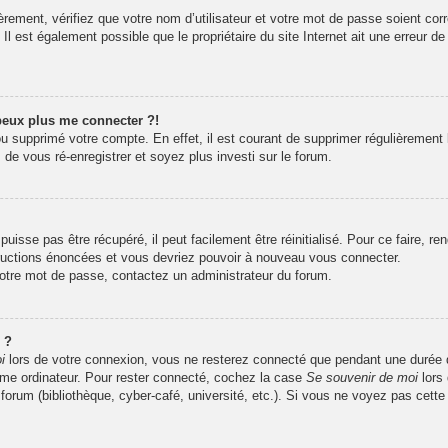
rement, vérifiez que votre nom d’utilisateur et votre mot de passe soient corr
l est également possible que le propriétaire du site Internet ait une erreur de 
 peux plus me connecter ?!
 ou supprimé votre compte. En effet, il est courant de supprimer régulièrement 
 de vous ré-enregistrer et soyez plus investi sur le forum.
isse pas être récupéré, il peut facilement être réinitialisé. Pour ce faire, r
tructions énoncées et vous devriez pouvoir à nouveau vous connecter.
 votre mot de passe, contactez un administrateur du forum.
 ?
i
lors de votre connexion, vous ne resterez connecté que pendant une durée
même ordinateur. Pour rester connecté, cochez la case
Se souvenir de moi
lors
 forum (bibliothèque, cyber-café, université, etc.). Si vous ne voyez pas cette