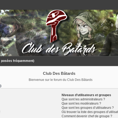
ns posées fréquemment)
Club Des Bâtards
Bienvenue sur le forum du Club Des Bâtards
)
Niveaux d’utilisateurs et groupes
Que sont les administrateurs ?
Que sont les modérateurs ?
Que sont les groupes d’utilisateurs ?
!
Où trouver la liste des groupes d’utilis
Comment devenir chef de groupe ?