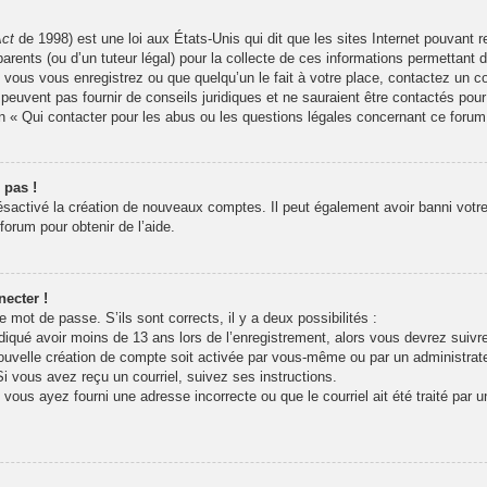
Act
de 1998) est une loi aux États-Unis qui dit que les sites Internet pouvant 
arents (ou d’un tuteur légal) pour la collecte de ces informations permettant 
 vous vous enregistrez ou que quelqu’un le fait à votre place, contactez un co
peuvent pas fournir de conseils juridiques et ne sauraient être contactés pour
n « Qui contacter pour les abus ou les questions légales concernant ce forum
 pas !
désactivé la création de nouveaux comptes. Il peut également avoir banni votre 
forum pour obtenir de l’aide.
ecter !
re mot de passe. S’ils sont corrects, il y a deux possibilités :
iqué avoir moins de 13 ans lors de l’enregistrement, alors vous devrez suivre 
uvelle création de compte soit activée par vous-même ou par un administrat
Si vous avez reçu un courriel, suivez ses instructions.
 vous ayez fourni une adresse incorrecte ou que le courriel ait été traité par u