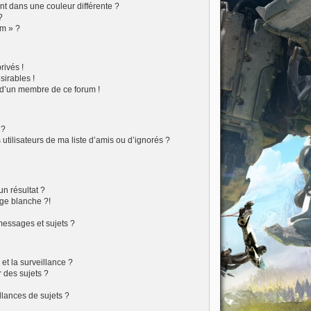
t dans une couleur différente ?
?
um » ?
ivés !
sirables !
f d’un membre de ce forum !
 ?
tilisateurs de ma liste d’amis ou d’ignorés ?
?
n résultat ?
ge blanche ?!
essages et sujets ?
 et la surveillance ?
 des sujets ?
lances de sujets ?