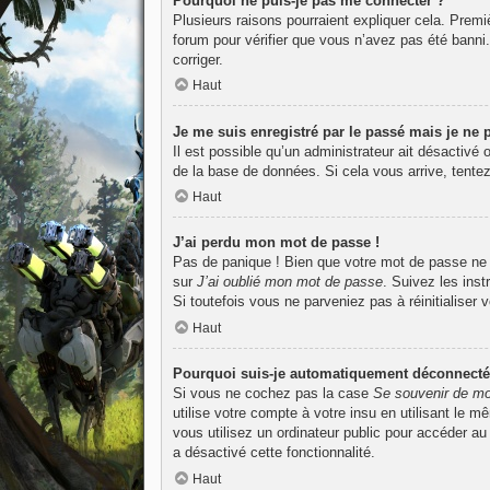
Pourquoi ne puis-je pas me connecter ?
Plusieurs raisons pourraient expliquer cela. Premiè
forum pour vérifier que vous n’avez pas été banni. I
corriger.
Haut
Je me suis enregistré par le passé mais je ne
Il est possible qu’un administrateur ait désactivé
de la base de données. Si cela vous arrive, tentez
Haut
J’ai perdu mon mot de passe !
Pas de panique ! Bien que votre mot de passe ne pu
sur
J’ai oublié mon mot de passe
. Suivez les ins
Si toutefois vous ne parveniez pas à réinitialiser
Haut
Pourquoi suis-je automatiquement déconnecté
Si vous ne cochez pas la case
Se souvenir de mo
utilise votre compte à votre insu en utilisant le 
vous utilisez un ordinateur public pour accéder au
a désactivé cette fonctionnalité.
Haut