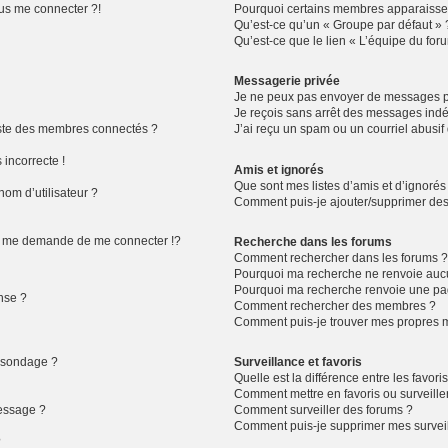
lus me connecter ?!
Pourquoi certains membres apparaissen
Qu’est-ce qu’un « Groupe par défaut » 
Qu’est-ce que le lien « L’équipe du for
Messagerie privée
Je ne peux pas envoyer de messages pr
Je reçois sans arrêt des messages indé
ste des membres connectés ?
J’ai reçu un spam ou un courriel abusi
 incorrecte !
Amis et ignorés
Que sont mes listes d’amis et d’ignorés
om d’utilisateur ?
Comment puis-je ajouter/supprimer des u
 me demande de me connecter !?
Recherche dans les forums
Comment rechercher dans les forums 
Pourquoi ma recherche ne renvoie aucu
Pourquoi ma recherche renvoie une pa
nse ?
Comment rechercher des membres ?
Comment puis-je trouver mes propres m
n sondage ?
Surveillance et favoris
Quelle est la différence entre les favoris
Comment mettre en favoris ou surveiller
message ?
Comment surveiller des forums ?
Comment puis-je supprimer mes surveil
?