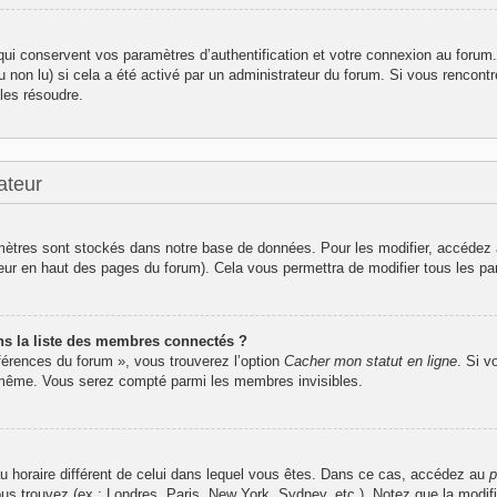
i conservent vos paramètres d’authentification et votre connexion au forum. I
u non lu) si cela a été activé par un administrateur du forum. Si vous renco
les résoudre.
ateur
ètres sont stockés dans notre base de données. Pour les modifier, accédez
ateur en haut des pages du forum). Cela vous permettra de modifier tous les p
 la liste des membres connectés ?
éférences du forum », vous trouverez l’option
Cacher mon statut en ligne
. Si v
-même. Vous serez compté parmi les membres invisibles.
seau horaire différent de celui dans lequel vous êtes. Dans ce cas, accédez au
p
ous trouvez (ex : Londres, Paris, New York, Sydney, etc.). Notez que la modif