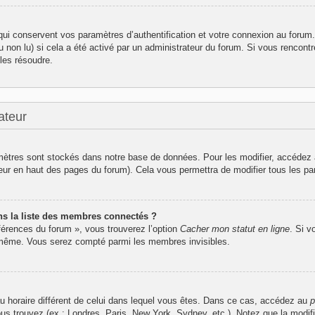
i conservent vos paramètres d’authentification et votre connexion au forum. I
u non lu) si cela a été activé par un administrateur du forum. Si vous renco
les résoudre.
ateur
ètres sont stockés dans notre base de données. Pour les modifier, accédez
ateur en haut des pages du forum). Cela vous permettra de modifier tous les p
 la liste des membres connectés ?
éférences du forum », vous trouverez l’option
Cacher mon statut en ligne
. Si v
-même. Vous serez compté parmi les membres invisibles.
seau horaire différent de celui dans lequel vous êtes. Dans ce cas, accédez au
p
ous trouvez (ex : Londres, Paris, New York, Sydney, etc.). Notez que la modif