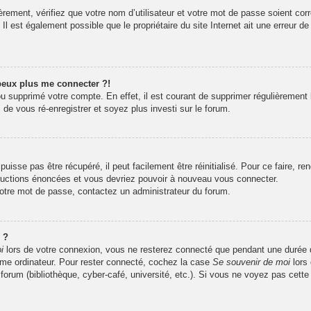
rement, vérifiez que votre nom d’utilisateur et votre mot de passe soient corr
l est également possible que le propriétaire du site Internet ait une erreur de 
 peux plus me connecter ?!
 ou supprimé votre compte. En effet, il est courant de supprimer régulièrement 
 de vous ré-enregistrer et soyez plus investi sur le forum.
isse pas être récupéré, il peut facilement être réinitialisé. Pour ce faire, r
tructions énoncées et vous devriez pouvoir à nouveau vous connecter.
 votre mot de passe, contactez un administrateur du forum.
 ?
i
lors de votre connexion, vous ne resterez connecté que pendant une durée
même ordinateur. Pour rester connecté, cochez la case
Se souvenir de moi
lors
 forum (bibliothèque, cyber-café, université, etc.). Si vous ne voyez pas cette