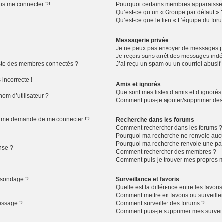
lus me connecter ?!
Pourquoi certains membres apparaissen
Qu’est-ce qu’un « Groupe par défaut » 
Qu’est-ce que le lien « L’équipe du for
Messagerie privée
Je ne peux pas envoyer de messages pr
Je reçois sans arrêt des messages indé
ste des membres connectés ?
J’ai reçu un spam ou un courriel abusi
 incorrecte !
Amis et ignorés
Que sont mes listes d’amis et d’ignorés
om d’utilisateur ?
Comment puis-je ajouter/supprimer des u
 me demande de me connecter !?
Recherche dans les forums
Comment rechercher dans les forums 
Pourquoi ma recherche ne renvoie aucu
Pourquoi ma recherche renvoie une pa
nse ?
Comment rechercher des membres ?
Comment puis-je trouver mes propres m
n sondage ?
Surveillance et favoris
Quelle est la différence entre les favoris
Comment mettre en favoris ou surveiller
message ?
Comment surveiller des forums ?
Comment puis-je supprimer mes surveil
?