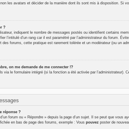
 non les avatars et décider de la manière dont ils sont mis à disposition. Si v
r ?
lisateur, indiquent le nombre de messages postés ou identifient certains mem
r l’intitulé d’un rang car il est paramétré par l’administrateur du forum. Év
rt des forums, cette pratique est rarement tolérée et un modérateur (ou un adm
re, on me demande de me connecter !?
ia le formulaire intégré (si la fonction a été activée par l’administrateur). Ce
messages
e réponse ?
d’un forum ou « Répondre » depuis la page d’un sujet. Il se peut que vous aye
affichée en bas de page des forums, exemple : Vous
pouvez
poster de nouvea