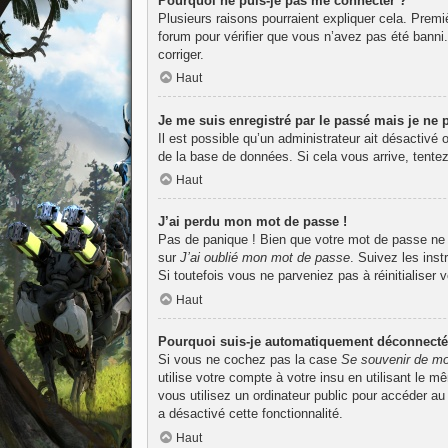
Pourquoi ne puis-je pas me connecter ?
Plusieurs raisons pourraient expliquer cela. Premiè
forum pour vérifier que vous n’avez pas été banni. I
corriger.
Haut
Je me suis enregistré par le passé mais je ne
Il est possible qu’un administrateur ait désactivé
de la base de données. Si cela vous arrive, tentez
Haut
J’ai perdu mon mot de passe !
Pas de panique ! Bien que votre mot de passe ne pu
sur
J’ai oublié mon mot de passe
. Suivez les ins
Si toutefois vous ne parveniez pas à réinitialiser
Haut
Pourquoi suis-je automatiquement déconnecté
Si vous ne cochez pas la case
Se souvenir de mo
utilise votre compte à votre insu en utilisant le 
vous utilisez un ordinateur public pour accéder au
a désactivé cette fonctionnalité.
Haut