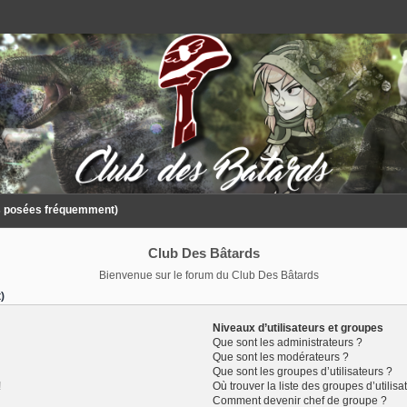
ns posées fréquemment)
Club Des Bâtards
Bienvenue sur le forum du Club Des Bâtards
)
Niveaux d’utilisateurs et groupes
Que sont les administrateurs ?
Que sont les modérateurs ?
Que sont les groupes d’utilisateurs ?
!
Où trouver la liste des groupes d’utilis
Comment devenir chef de groupe ?