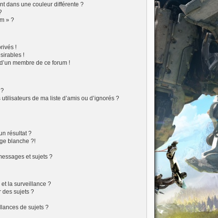
t dans une couleur différente ?
?
um » ?
ivés !
sirables !
f d’un membre de ce forum !
 ?
tilisateurs de ma liste d’amis ou d’ignorés ?
?
n résultat ?
ge blanche ?!
essages et sujets ?
 et la surveillance ?
 des sujets ?
lances de sujets ?