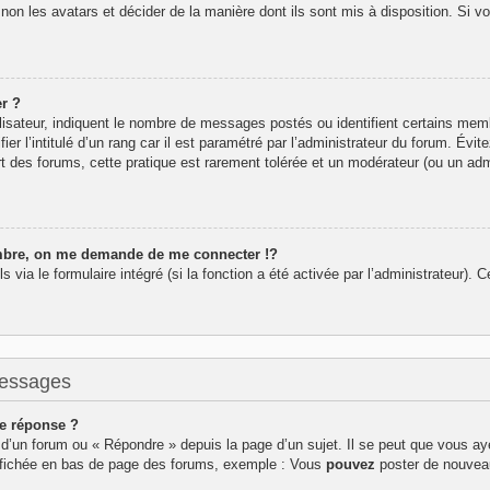
 non les avatars et décider de la manière dont ils sont mis à disposition. Si v
r ?
lisateur, indiquent le nombre de messages postés ou identifient certains mem
r l’intitulé d’un rang car il est paramétré par l’administrateur du forum. Év
rt des forums, cette pratique est rarement tolérée et un modérateur (ou un adm
re, on me demande de me connecter !?
ia le formulaire intégré (si la fonction a été activée par l’administrateur). Ce
messages
e réponse ?
d’un forum ou « Répondre » depuis la page d’un sujet. Il se peut que vous aye
affichée en bas de page des forums, exemple : Vous
pouvez
poster de nouvea