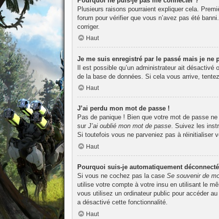
Pourquoi ne puis-je pas me connecter ?
Plusieurs raisons pourraient expliquer cela. Premiè
forum pour vérifier que vous n’avez pas été banni. I
corriger.
Haut
Je me suis enregistré par le passé mais je ne
Il est possible qu’un administrateur ait désactivé
de la base de données. Si cela vous arrive, tentez
Haut
J’ai perdu mon mot de passe !
Pas de panique ! Bien que votre mot de passe ne pu
sur
J’ai oublié mon mot de passe
. Suivez les ins
Si toutefois vous ne parveniez pas à réinitialiser
Haut
Pourquoi suis-je automatiquement déconnecté
Si vous ne cochez pas la case
Se souvenir de mo
utilise votre compte à votre insu en utilisant le 
vous utilisez un ordinateur public pour accéder au
a désactivé cette fonctionnalité.
Haut