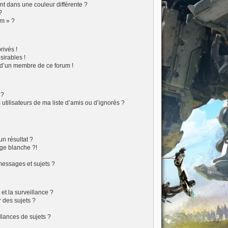
t dans une couleur différente ?
?
um » ?
ivés !
sirables !
f d’un membre de ce forum !
 ?
tilisateurs de ma liste d’amis ou d’ignorés ?
?
n résultat ?
ge blanche ?!
essages et sujets ?
 et la surveillance ?
 des sujets ?
lances de sujets ?