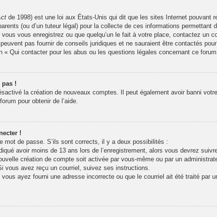
Act
de 1998) est une loi aux États-Unis qui dit que les sites Internet pouvant 
arents (ou d’un tuteur légal) pour la collecte de ces informations permettant 
 vous vous enregistrez ou que quelqu’un le fait à votre place, contactez un co
peuvent pas fournir de conseils juridiques et ne sauraient être contactés pour
n « Qui contacter pour les abus ou les questions légales concernant ce forum
 pas !
désactivé la création de nouveaux comptes. Il peut également avoir banni votre 
forum pour obtenir de l’aide.
ecter !
re mot de passe. S’ils sont corrects, il y a deux possibilités :
iqué avoir moins de 13 ans lors de l’enregistrement, alors vous devrez suivre 
uvelle création de compte soit activée par vous-même ou par un administrat
Si vous avez reçu un courriel, suivez ses instructions.
 vous ayez fourni une adresse incorrecte ou que le courriel ait été traité par u