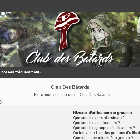
ns posées fréquemment)
Club Des Bâtards
Bienvenue sur le forum du Club Des Bâtards
)
Niveaux d’utilisateurs et groupes
Que sont les administrateurs ?
Que sont les modérateurs ?
Que sont les groupes d’utilisateurs ?
!
Où trouver la liste des groupes d’utilis
Comment devenir chef de groupe ?