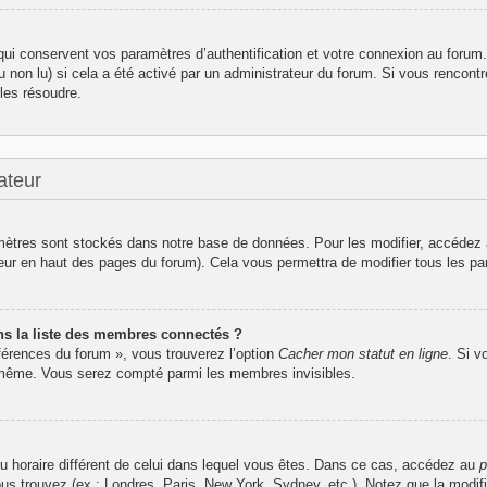
i conservent vos paramètres d’authentification et votre connexion au forum. I
u non lu) si cela a été activé par un administrateur du forum. Si vous renco
les résoudre.
ateur
ètres sont stockés dans notre base de données. Pour les modifier, accédez
ateur en haut des pages du forum). Cela vous permettra de modifier tous les p
 la liste des membres connectés ?
éférences du forum », vous trouverez l’option
Cacher mon statut en ligne
. Si v
-même. Vous serez compté parmi les membres invisibles.
seau horaire différent de celui dans lequel vous êtes. Dans ce cas, accédez au
p
ous trouvez (ex : Londres, Paris, New York, Sydney, etc.). Notez que la modif