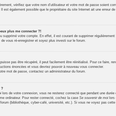
rement, vérifiez que votre nom d’utilisateur et votre mot de passe soient corr
l est également possible que le propriétaire du site Internet ait une erreur de 
 peux plus me connecter ?!
 ou supprimé votre compte. En effet, il est courant de supprimer régulièrement 
 de vous ré-enregistrer et soyez plus investi sur le forum.
isse pas être récupéré, il peut facilement être réinitialisé. Pour ce faire, r
tructions énoncées et vous devriez pouvoir à nouveau vous connecter.
 votre mot de passe, contactez un administrateur du forum.
 ?
i
lors de votre connexion, vous ne resterez connecté que pendant une durée
même ordinateur. Pour rester connecté, cochez la case
Se souvenir de moi
lors
 forum (bibliothèque, cyber-café, université, etc.). Si vous ne voyez pas cette