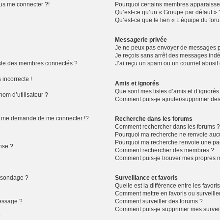
lus me connecter ?!
Pourquoi certains membres apparaissen
Qu’est-ce qu’un « Groupe par défaut » 
Qu’est-ce que le lien « L’équipe du for
Messagerie privée
Je ne peux pas envoyer de messages pr
Je reçois sans arrêt des messages indé
ste des membres connectés ?
J’ai reçu un spam ou un courriel abusi
 incorrecte !
Amis et ignorés
Que sont mes listes d’amis et d’ignorés
om d’utilisateur ?
Comment puis-je ajouter/supprimer des u
 me demande de me connecter !?
Recherche dans les forums
Comment rechercher dans les forums 
Pourquoi ma recherche ne renvoie aucu
Pourquoi ma recherche renvoie une pa
nse ?
Comment rechercher des membres ?
Comment puis-je trouver mes propres m
n sondage ?
Surveillance et favoris
Quelle est la différence entre les favoris
Comment mettre en favoris ou surveiller
message ?
Comment surveiller des forums ?
Comment puis-je supprimer mes surveil
?