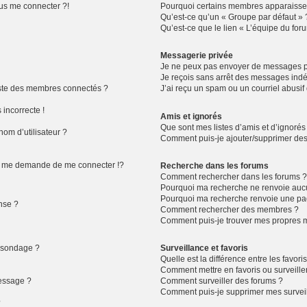
lus me connecter ?!
Pourquoi certains membres apparaissen
Qu’est-ce qu’un « Groupe par défaut » 
Qu’est-ce que le lien « L’équipe du for
Messagerie privée
Je ne peux pas envoyer de messages pr
Je reçois sans arrêt des messages indé
ste des membres connectés ?
J’ai reçu un spam ou un courriel abusi
 incorrecte !
Amis et ignorés
Que sont mes listes d’amis et d’ignorés
om d’utilisateur ?
Comment puis-je ajouter/supprimer des u
 me demande de me connecter !?
Recherche dans les forums
Comment rechercher dans les forums 
Pourquoi ma recherche ne renvoie aucu
Pourquoi ma recherche renvoie une pa
nse ?
Comment rechercher des membres ?
Comment puis-je trouver mes propres m
n sondage ?
Surveillance et favoris
Quelle est la différence entre les favoris
Comment mettre en favoris ou surveiller
message ?
Comment surveiller des forums ?
Comment puis-je supprimer mes surveil
?