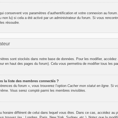
i conservent vos paramètres d’authentification et votre connexion au forum. I
u non lu) si cela a été activé par un administrateur du forum. Si vous renco
les résoudre.
ateur
ètres sont stockés dans notre base de données. Pour les modifier, accédez
ateur en haut des pages du forum). Cela vous permettra de modifier tous les p
 la liste des membres connectés ?
éférences du forum », vous trouverez l’option
Cacher mon statut en ligne
. Si v
-même. Vous serez compté parmi les membres invisibles.
seau horaire différent de celui dans lequel vous êtes. Dans ce cas, accédez au
p
ous trouvez (ex : Londres, Paris, New York, Sydney, etc.). Notez que la modif