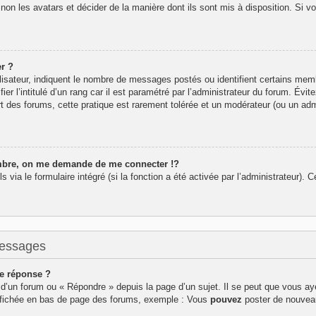
 non les avatars et décider de la manière dont ils sont mis à disposition. Si v
r ?
lisateur, indiquent le nombre de messages postés ou identifient certains mem
r l’intitulé d’un rang car il est paramétré par l’administrateur du forum. Év
rt des forums, cette pratique est rarement tolérée et un modérateur (ou un adm
re, on me demande de me connecter !?
ia le formulaire intégré (si la fonction a été activée par l’administrateur). Ce
messages
e réponse ?
d’un forum ou « Répondre » depuis la page d’un sujet. Il se peut que vous aye
affichée en bas de page des forums, exemple : Vous
pouvez
poster de nouvea