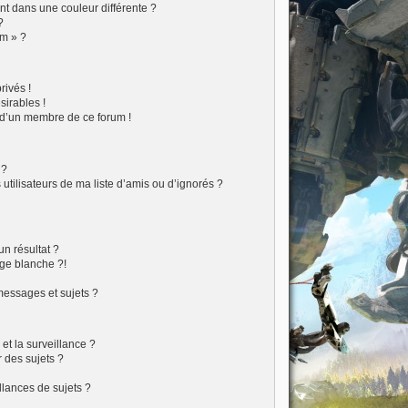
t dans une couleur différente ?
?
um » ?
ivés !
sirables !
f d’un membre de ce forum !
 ?
tilisateurs de ma liste d’amis ou d’ignorés ?
?
n résultat ?
ge blanche ?!
essages et sujets ?
 et la surveillance ?
 des sujets ?
lances de sujets ?