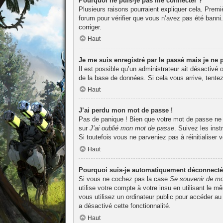
Pourquoi ne puis-je pas me connecter ?
Plusieurs raisons pourraient expliquer cela. Premiè
forum pour vérifier que vous n’avez pas été banni. I
corriger.
Haut
Je me suis enregistré par le passé mais je ne
Il est possible qu’un administrateur ait désactivé
de la base de données. Si cela vous arrive, tentez
Haut
J’ai perdu mon mot de passe !
Pas de panique ! Bien que votre mot de passe ne pu
sur
J’ai oublié mon mot de passe
. Suivez les ins
Si toutefois vous ne parveniez pas à réinitialiser
Haut
Pourquoi suis-je automatiquement déconnecté
Si vous ne cochez pas la case
Se souvenir de mo
utilise votre compte à votre insu en utilisant le 
vous utilisez un ordinateur public pour accéder au
a désactivé cette fonctionnalité.
Haut