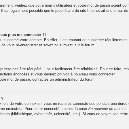
rement, vérifiez que votre nom d’utilisateur et votre mot de passe soient corr
l est également possible que le propriétaire du site Internet ait une erreur de 
 peux plus me connecter ?!
 ou supprimé votre compte. En effet, il est courant de supprimer régulièrement 
 de vous ré-enregistrer et soyez plus investi sur le forum.
isse pas être récupéré, il peut facilement être réinitialisé. Pour ce faire, r
tructions énoncées et vous devriez pouvoir à nouveau vous connecter.
 votre mot de passe, contactez un administrateur du forum.
 ?
i
lors de votre connexion, vous ne resterez connecté que pendant une durée
même ordinateur. Pour rester connecté, cochez la case
Se souvenir de moi
lors
 forum (bibliothèque, cyber-café, université, etc.). Si vous ne voyez pas cette