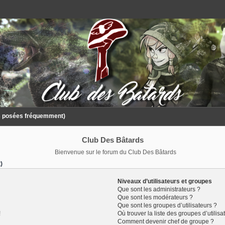
ns posées fréquemment)
Club Des Bâtards
Bienvenue sur le forum du Club Des Bâtards
)
Niveaux d’utilisateurs et groupes
Que sont les administrateurs ?
Que sont les modérateurs ?
Que sont les groupes d’utilisateurs ?
!
Où trouver la liste des groupes d’utilis
Comment devenir chef de groupe ?