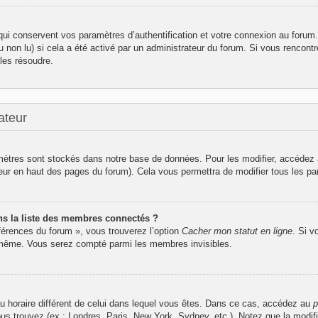
i conservent vos paramètres d’authentification et votre connexion au forum. I
u non lu) si cela a été activé par un administrateur du forum. Si vous renco
les résoudre.
ateur
ètres sont stockés dans notre base de données. Pour les modifier, accédez
ateur en haut des pages du forum). Cela vous permettra de modifier tous les p
 la liste des membres connectés ?
éférences du forum », vous trouverez l’option
Cacher mon statut en ligne
. Si v
-même. Vous serez compté parmi les membres invisibles.
seau horaire différent de celui dans lequel vous êtes. Dans ce cas, accédez au
p
ous trouvez (ex : Londres, Paris, New York, Sydney, etc.). Notez que la modif