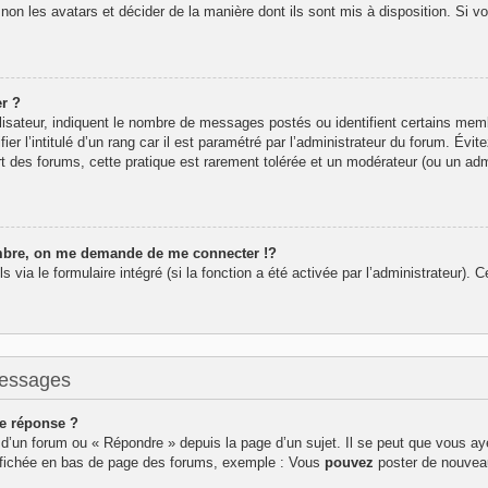
 non les avatars et décider de la manière dont ils sont mis à disposition. Si v
r ?
lisateur, indiquent le nombre de messages postés ou identifient certains mem
r l’intitulé d’un rang car il est paramétré par l’administrateur du forum. Év
rt des forums, cette pratique est rarement tolérée et un modérateur (ou un adm
re, on me demande de me connecter !?
ia le formulaire intégré (si la fonction a été activée par l’administrateur). Ce
messages
e réponse ?
d’un forum ou « Répondre » depuis la page d’un sujet. Il se peut que vous aye
affichée en bas de page des forums, exemple : Vous
pouvez
poster de nouvea