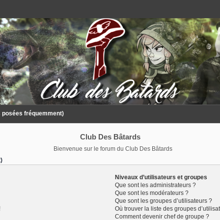
ns posées fréquemment)
Club Des Bâtards
Bienvenue sur le forum du Club Des Bâtards
)
Niveaux d’utilisateurs et groupes
Que sont les administrateurs ?
Que sont les modérateurs ?
Que sont les groupes d’utilisateurs ?
!
Où trouver la liste des groupes d’utilis
Comment devenir chef de groupe ?