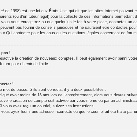
Act
de 1998) est une loi aux États-Unis qui dit que les sites Internet pouvant 
arents (ou d’un tuteur légal) pour la collecte de ces informations permettant 
 vous vous enregistrez ou que quelqu’un le fait à votre place, contactez un co
peuvent pas fournir de conseils juridiques et ne sauraient être contactés pour
n « Qui contacter pour les abus ou les questions légales concernant ce forum
 pas !
désactivé la création de nouveaux comptes. Il peut également avoir banni votre 
forum pour obtenir de l’aide.
ecter !
re mot de passe. S’ils sont corrects, il y a deux possibilités :
iqué avoir moins de 13 ans lors de l’enregistrement, alors vous devrez suivre 
uvelle création de compte soit activée par vous-même ou par un administrat
Si vous avez reçu un courriel, suivez ses instructions.
 vous ayez fourni une adresse incorrecte ou que le courriel ait été traité par u