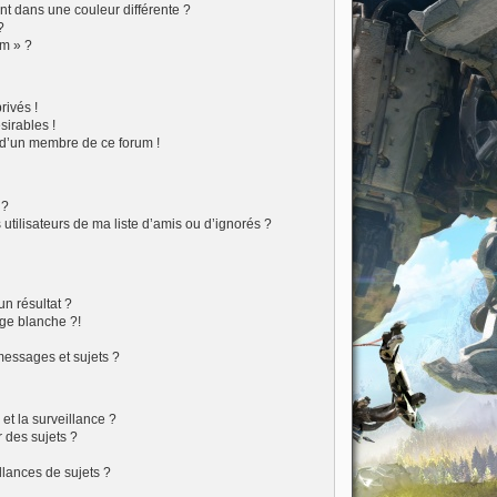
t dans une couleur différente ?
?
um » ?
ivés !
sirables !
f d’un membre de ce forum !
 ?
tilisateurs de ma liste d’amis ou d’ignorés ?
?
n résultat ?
ge blanche ?!
essages et sujets ?
 et la surveillance ?
 des sujets ?
lances de sujets ?