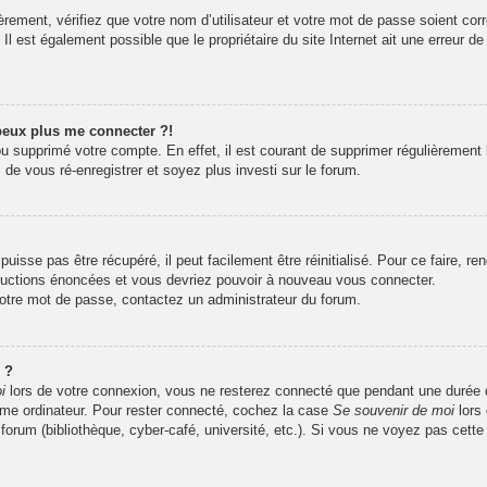
rement, vérifiez que votre nom d’utilisateur et votre mot de passe soient corr
l est également possible que le propriétaire du site Internet ait une erreur de 
 peux plus me connecter ?!
 ou supprimé votre compte. En effet, il est courant de supprimer régulièrement 
 de vous ré-enregistrer et soyez plus investi sur le forum.
isse pas être récupéré, il peut facilement être réinitialisé. Pour ce faire, r
tructions énoncées et vous devriez pouvoir à nouveau vous connecter.
 votre mot de passe, contactez un administrateur du forum.
 ?
i
lors de votre connexion, vous ne resterez connecté que pendant une durée
même ordinateur. Pour rester connecté, cochez la case
Se souvenir de moi
lors
 forum (bibliothèque, cyber-café, université, etc.). Si vous ne voyez pas cette