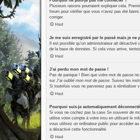
Pourquoi ne puis-je pas me connecter ?
Plusieurs raisons pourraient expliquer cela. Premiè
forum pour vérifier que vous n’avez pas été banni. I
corriger.
Haut
Je me suis enregistré par le passé mais je ne
Il est possible qu’un administrateur ait désactivé
de la base de données. Si cela vous arrive, tentez
Haut
J’ai perdu mon mot de passe !
Pas de panique ! Bien que votre mot de passe ne pu
sur
J’ai oublié mon mot de passe
. Suivez les ins
Si toutefois vous ne parveniez pas à réinitialiser
Haut
Pourquoi suis-je automatiquement déconnecté
Si vous ne cochez pas la case
Se souvenir de mo
utilise votre compte à votre insu en utilisant le 
vous utilisez un ordinateur public pour accéder au
a désactivé cette fonctionnalité.
Haut