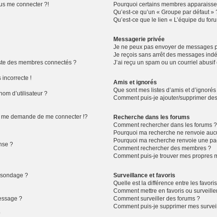
lus me connecter ?!
Pourquoi certains membres apparaissen
Qu’est-ce qu’un « Groupe par défaut » 
Qu’est-ce que le lien « L’équipe du for
Messagerie privée
Je ne peux pas envoyer de messages pr
Je reçois sans arrêt des messages indé
ste des membres connectés ?
J’ai reçu un spam ou un courriel abusi
 incorrecte !
Amis et ignorés
Que sont mes listes d’amis et d’ignorés
om d’utilisateur ?
Comment puis-je ajouter/supprimer des u
 me demande de me connecter !?
Recherche dans les forums
Comment rechercher dans les forums 
Pourquoi ma recherche ne renvoie aucu
Pourquoi ma recherche renvoie une pa
nse ?
Comment rechercher des membres ?
Comment puis-je trouver mes propres m
n sondage ?
Surveillance et favoris
Quelle est la différence entre les favoris
Comment mettre en favoris ou surveiller
message ?
Comment surveiller des forums ?
Comment puis-je supprimer mes surveil
?