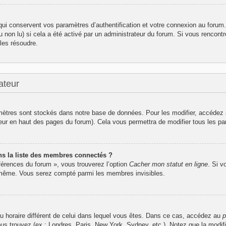
i conservent vos paramètres d’authentification et votre connexion au forum. I
u non lu) si cela a été activé par un administrateur du forum. Si vous renco
les résoudre.
ateur
ètres sont stockés dans notre base de données. Pour les modifier, accédez
ateur en haut des pages du forum). Cela vous permettra de modifier tous les p
 la liste des membres connectés ?
éférences du forum », vous trouverez l’option
Cacher mon statut en ligne
. Si v
-même. Vous serez compté parmi les membres invisibles.
seau horaire différent de celui dans lequel vous êtes. Dans ce cas, accédez au
p
ous trouvez (ex : Londres, Paris, New York, Sydney, etc.). Notez que la modif