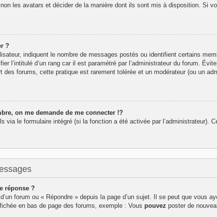
 non les avatars et décider de la manière dont ils sont mis à disposition. Si v
r ?
lisateur, indiquent le nombre de messages postés ou identifient certains mem
r l’intitulé d’un rang car il est paramétré par l’administrateur du forum. Év
rt des forums, cette pratique est rarement tolérée et un modérateur (ou un adm
re, on me demande de me connecter !?
ia le formulaire intégré (si la fonction a été activée par l’administrateur). Ce
messages
e réponse ?
d’un forum ou « Répondre » depuis la page d’un sujet. Il se peut que vous aye
affichée en bas de page des forums, exemple : Vous
pouvez
poster de nouvea