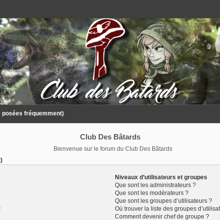
ns posées fréquemment)
Club Des Bâtards
Bienvenue sur le forum du Club Des Bâtards
)
Niveaux d’utilisateurs et groupes
Que sont les administrateurs ?
Que sont les modérateurs ?
Que sont les groupes d’utilisateurs ?
!
Où trouver la liste des groupes d’utilis
Comment devenir chef de groupe ?