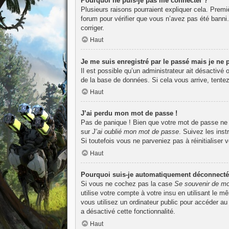
Pourquoi ne puis-je pas me connecter ?
Plusieurs raisons pourraient expliquer cela. Premiè
forum pour vérifier que vous n’avez pas été banni. I
corriger.
Haut
Je me suis enregistré par le passé mais je ne
Il est possible qu’un administrateur ait désactivé
de la base de données. Si cela vous arrive, tentez
Haut
J’ai perdu mon mot de passe !
Pas de panique ! Bien que votre mot de passe ne pu
sur
J’ai oublié mon mot de passe
. Suivez les ins
Si toutefois vous ne parveniez pas à réinitialiser
Haut
Pourquoi suis-je automatiquement déconnecté
Si vous ne cochez pas la case
Se souvenir de mo
utilise votre compte à votre insu en utilisant le 
vous utilisez un ordinateur public pour accéder au
a désactivé cette fonctionnalité.
Haut