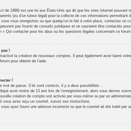
Act
de 1998) est une loi aux États-Unis qui dit que les sites Internet pouvant 
arents (ou d’un tuteur légal) pour la collecte de ces informations permettant 
 vous vous enregistrez ou que quelqu’un le fait à votre place, contactez un co
peuvent pas fournir de conseils juridiques et ne sauraient être contactés pour
n « Qui contacter pour les abus ou les questions légales concernant ce forum
 pas !
désactivé la création de nouveaux comptes. Il peut également avoir banni votre 
forum pour obtenir de l’aide.
ecter !
re mot de passe. S’ils sont corrects, il y a deux possibilités :
iqué avoir moins de 13 ans lors de l’enregistrement, alors vous devrez suivre 
uvelle création de compte soit activée par vous-même ou par un administrat
Si vous avez reçu un courriel, suivez ses instructions.
 vous ayez fourni une adresse incorrecte ou que le courriel ait été traité par u