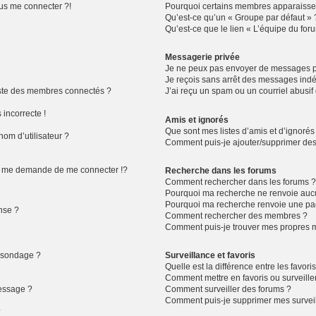
lus me connecter ?!
Pourquoi certains membres apparaissen
Qu’est-ce qu’un « Groupe par défaut » 
Qu’est-ce que le lien « L’équipe du for
Messagerie privée
Je ne peux pas envoyer de messages pr
Je reçois sans arrêt des messages indé
ste des membres connectés ?
J’ai reçu un spam ou un courriel abusi
 incorrecte !
Amis et ignorés
Que sont mes listes d’amis et d’ignorés
om d’utilisateur ?
Comment puis-je ajouter/supprimer des u
 me demande de me connecter !?
Recherche dans les forums
Comment rechercher dans les forums 
Pourquoi ma recherche ne renvoie aucu
Pourquoi ma recherche renvoie une pa
nse ?
Comment rechercher des membres ?
Comment puis-je trouver mes propres m
n sondage ?
Surveillance et favoris
Quelle est la différence entre les favoris
Comment mettre en favoris ou surveiller
message ?
Comment surveiller des forums ?
Comment puis-je supprimer mes surveil
?