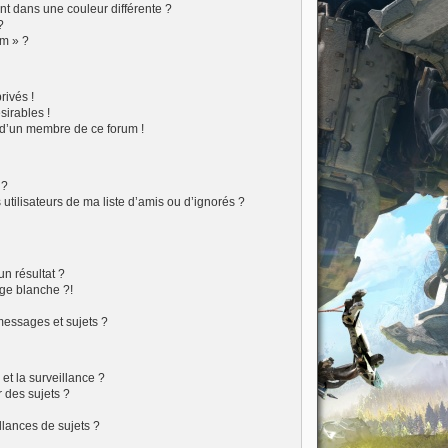
t dans une couleur différente ?
?
um » ?
ivés !
sirables !
f d’un membre de ce forum !
 ?
tilisateurs de ma liste d’amis ou d’ignorés ?
?
n résultat ?
ge blanche ?!
essages et sujets ?
 et la surveillance ?
 des sujets ?
lances de sujets ?