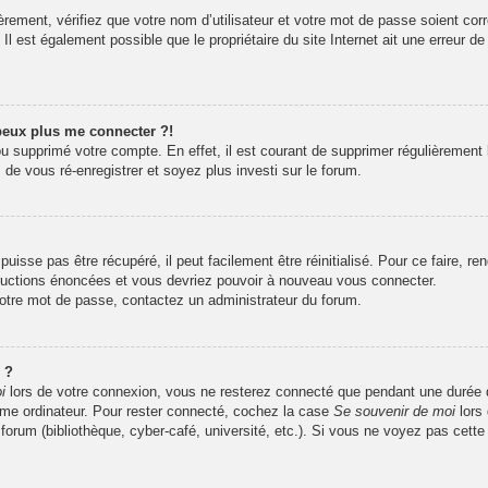
rement, vérifiez que votre nom d’utilisateur et votre mot de passe soient corr
l est également possible que le propriétaire du site Internet ait une erreur de 
 peux plus me connecter ?!
 ou supprimé votre compte. En effet, il est courant de supprimer régulièrement 
 de vous ré-enregistrer et soyez plus investi sur le forum.
isse pas être récupéré, il peut facilement être réinitialisé. Pour ce faire, r
tructions énoncées et vous devriez pouvoir à nouveau vous connecter.
 votre mot de passe, contactez un administrateur du forum.
 ?
i
lors de votre connexion, vous ne resterez connecté que pendant une durée
même ordinateur. Pour rester connecté, cochez la case
Se souvenir de moi
lors
 forum (bibliothèque, cyber-café, université, etc.). Si vous ne voyez pas cette