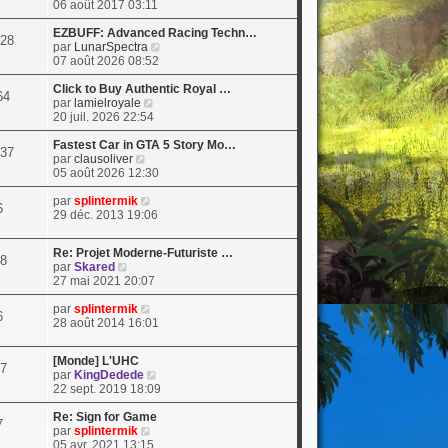
o
06 août 2017 03:11
i
r
EZBUFF: Advanced Racing Techn…
28
l
V
par
LunarSpectra
e
o
07 août 2026 08:52
d
i
e
r
Click to Buy Authentic Royal …
64
r
V
l
par
lamielroyale
n
o
e
20 juil. 2026 22:54
i
i
d
e
r
e
Fastest Car in GTA 5 Story Mo…
37
V
r
l
r
par
clausoliver
o
m
e
n
05 août 2026 12:30
i
e
d
i
r
s
V
e
e
par
splintermik
6
l
s
o
r
r
29 déc. 2013 19:06
e
a
i
n
m
d
g
r
i
e
Re: Projet Moderne-Futuriste …
e
e
l
e
s
8
V
par
Skared
r
e
r
s
o
27 mai 2021 20:07
n
d
m
a
i
i
e
e
g
r
V
par
splintermik
e
r
s
e
6
l
o
28 août 2014 16:01
r
n
s
e
i
m
i
a
d
r
e
e
g
[Monde] L'UHC
e
l
7
s
r
e
V
par
KingDedede
r
e
s
m
o
22 sept. 2019 18:09
n
d
a
e
i
i
e
g
s
r
Re: Sign for Game
e
r
7
e
s
V
l
par
splintermik
r
n
a
o
e
05 avr. 2021 13:15