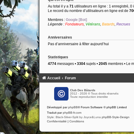
Au total il y a
71
utilisateurs en ligne : 1 enregistré, 0
Le record du nombre d’utilisateurs en ligne est de
70
Membres :
Google [Bot]
Légende :
Fondateurs
,
Vétérans
,
Batards
,
Recrues
Anniversaires
Pas d’anniversaire à fêter aujourd’hui
Statistiques
4774
messages •
3304
sujets •
2045
membres • Le me
Accueil
Forum
Club Des Bâtards
2012 - 2026 © Tous droits réservés
Toute reproduction interdite
Développé par
phpBB
® Forum Software © phpBB Limited
Traduit par
phpBB-fr.com
Style: Black-Silver-Split by Joyce&Luna
phpBB-Style-Design
Confidentialité
|
Conditions