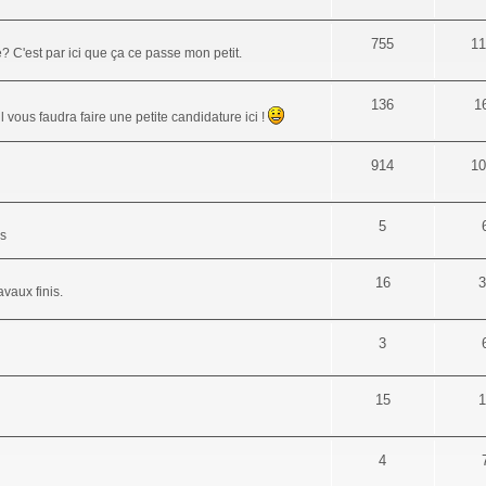
755
11
 C'est par ici que ça ce passe mon petit.
136
1
 vous faudra faire une petite candidature ici !
914
10
5
es
16
3
vaux finis.
3
15
1
4