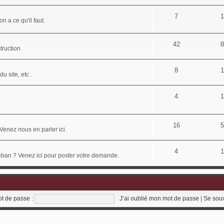
7
1
n a ce qu'il faut.
42
8
truction
8
1
u site, etc .
4
1
16
5
Venez nous en parler ici.
4
1
déban ? Venez ici pour poster votre demande.
t de passe :
J’ai oublié mon mot de passe
|
Se sou