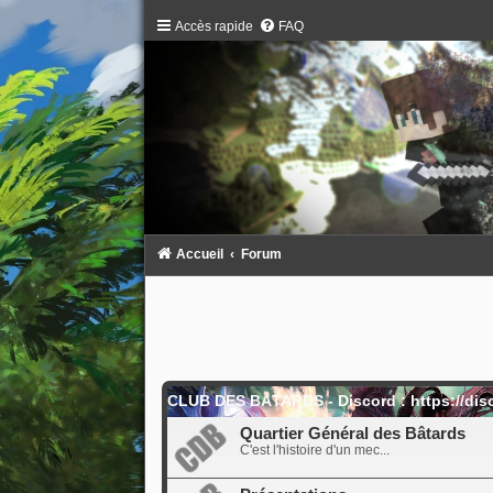
Accès rapide
FAQ
Accueil
Forum
CLUB DES BÂTARDS - Discord : https://dis
Quartier Général des Bâtards
C'est l'histoire d'un mec...