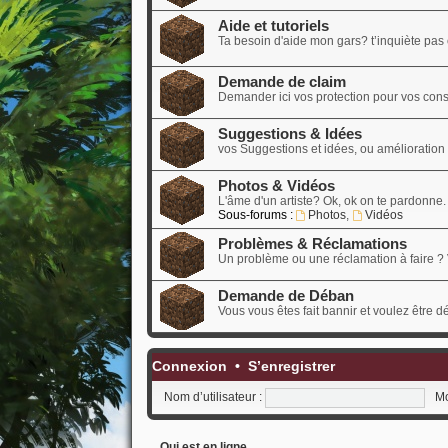
Aide et tutoriels
Ta besoin d'aide mon gars? t’inquiète pas o
Demande de claim
Demander ici vos protection pour vos cons
Suggestions & Idées
vos Suggestions et idées, ou amélioration d
Photos & Vidéos
L'âme d'un artiste? Ok, ok on te pardonne.
Sous-forums :
Photos
,
Vidéos
Problèmes & Réclamations
Un problème ou une réclamation à faire ? 
Demande de Déban
Vous vous êtes fait bannir et voulez être 
Connexion
•
S’enregistrer
Nom d’utilisateur :
Mo
Qui est en ligne