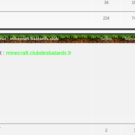
34
1
224
7
 : minecraft.bastards.club
Sujets
Mess
t :
minecraft.clubdesbatards.fr
r
2