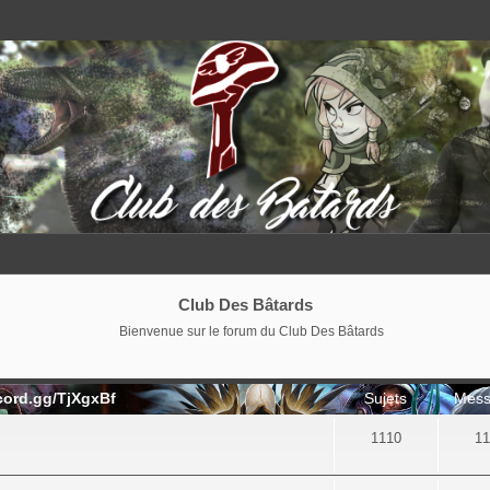
Club Des Bâtards
Bienvenue sur le forum du Club Des Bâtards
cord.gg/TjXgxBf
Sujets
Mess
1110
11