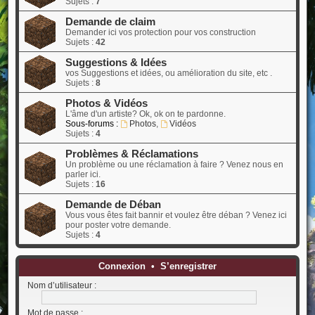
Sujets :
7
Demande de claim
Demander ici vos protection pour vos construction
Sujets :
42
Suggestions & Idées
vos Suggestions et idées, ou amélioration du site, etc .
Sujets :
8
Photos & Vidéos
L'âme d'un artiste? Ok, ok on te pardonne.
Sous-forums :
Photos
,
Vidéos
Sujets :
4
Problèmes & Réclamations
Un problème ou une réclamation à faire ? Venez nous en
parler ici.
Sujets :
16
Demande de Déban
Vous vous êtes fait bannir et voulez être déban ? Venez ici
pour poster votre demande.
Sujets :
4
Connexion
•
S’enregistrer
Nom d’utilisateur :
Mot de passe :