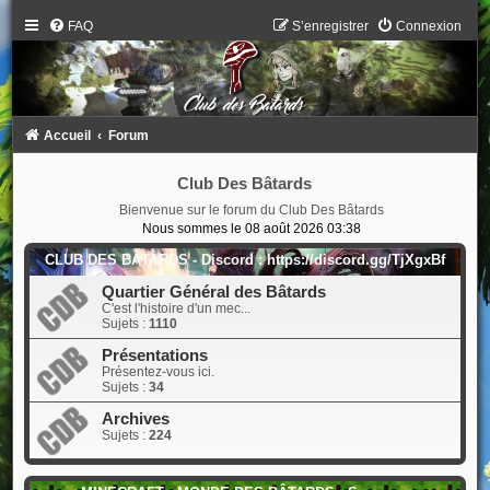
FAQ
S’enregistrer
Connexion
Accueil
Forum
Club Des Bâtards
Bienvenue sur le forum du Club Des Bâtards
Nous sommes le 08 août 2026 03:38
CLUB DES BÂTARDS - Discord : https://discord.gg/TjXgxBf
Quartier Général des Bâtards
C'est l'histoire d'un mec...
Sujets :
1110
Présentations
Présentez-vous ici.
Sujets :
34
Archives
Sujets :
224