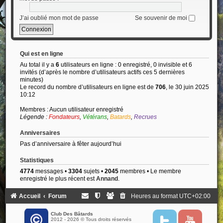
J’ai oublié mon mot de passe
Se souvenir de moi
Qui est en ligne
Au total il y a
6
utilisateurs en ligne : 0 enregistré, 0 invisible et 6
invités (d’après le nombre d’utilisateurs actifs ces 5 dernières
minutes)
Le record du nombre d’utilisateurs en ligne est de
706
, le 30 juin 2025
10:12
Membres : Aucun utilisateur enregistré
Légende :
Fondateurs
,
Vétérans
,
Batards
,
Recrues
Anniversaires
Pas d’anniversaire à fêter aujourd’hui
Statistiques
4774
messages •
3304
sujets •
2045
membres • Le membre
enregistré le plus récent est
Annand
.
Accueil
Forum
Heures au format
UTC+02:00
Club Des Bâtards
2012 - 2026 © Tous droits réservés