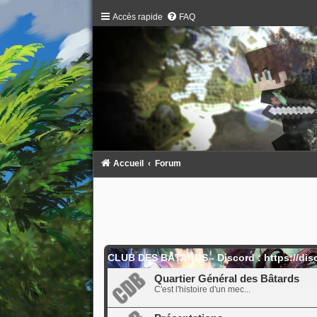
Accès rapide
FAQ
Accueil
Forum
CLUB DES BÂTARDS - Discord : https://dis
Quartier Général des Bâtards
C'est l'histoire d'un mec...