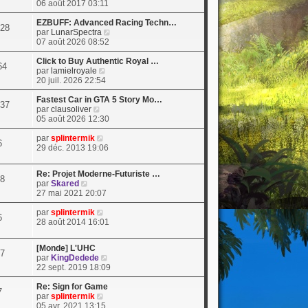
o
06 août 2017 03:11
i
r
EZBUFF: Advanced Racing Techn…
28
l
V
par
LunarSpectra
e
o
07 août 2026 08:52
d
i
e
r
Click to Buy Authentic Royal …
64
r
V
l
par
lamielroyale
n
o
e
20 juil. 2026 22:54
i
i
d
e
r
e
Fastest Car in GTA 5 Story Mo…
37
V
r
l
r
par
clausoliver
o
m
e
n
05 août 2026 12:30
i
e
d
i
r
s
V
e
e
par
splintermik
6
l
s
o
r
r
29 déc. 2013 19:06
e
a
i
n
m
d
g
r
i
e
Re: Projet Moderne-Futuriste …
e
e
l
e
s
8
V
par
Skared
r
e
r
s
o
27 mai 2021 20:07
n
d
m
a
i
i
e
e
g
r
V
par
splintermik
e
r
s
e
6
l
o
28 août 2014 16:01
r
n
s
e
i
m
i
a
d
r
e
e
g
[Monde] L'UHC
e
l
7
s
r
e
V
par
KingDedede
r
e
s
m
o
22 sept. 2019 18:09
n
d
a
e
i
i
e
g
s
r
Re: Sign for Game
e
r
7
e
s
V
l
par
splintermik
r
n
a
o
e
05 avr. 2021 13:15