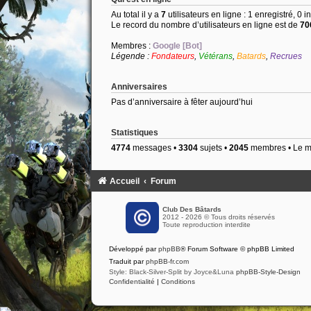
Au total il y a
7
utilisateurs en ligne : 1 enregistré, 0 i
Le record du nombre d’utilisateurs en ligne est de
70
Membres :
Google [Bot]
Légende :
Fondateurs
,
Vétérans
,
Batards
,
Recrues
Anniversaires
Pas d’anniversaire à fêter aujourd’hui
Statistiques
4774
messages •
3304
sujets •
2045
membres • Le me
Accueil
Forum
Club Des Bâtards
2012 - 2026 © Tous droits réservés
Toute reproduction interdite
Développé par
phpBB
® Forum Software © phpBB Limited
Traduit par
phpBB-fr.com
Style: Black-Silver-Split by Joyce&Luna
phpBB-Style-Design
Confidentialité
|
Conditions