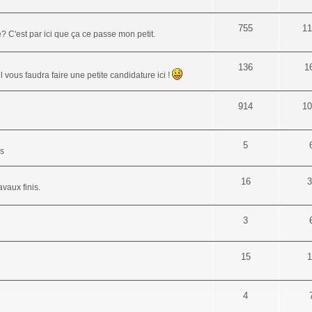
755
11
 C'est par ici que ça ce passe mon petit.
136
1
 vous faudra faire une petite candidature ici !
914
10
5
es
16
3
vaux finis.
3
15
1
4