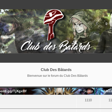
Club Des Bâtards
Bienvenue sur le forum du Club Des Bâtards
cord.gg/TjXgxBf
Sujets
Mess
1110
11