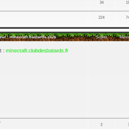
34
1
224
7
 : minecraft.bastards.club
Sujets
Mess
t :
minecraft.clubdesbatards.fr
r
2