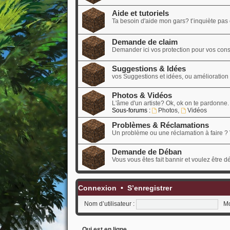
Aide et tutoriels
Ta besoin d'aide mon gars? t’inquiète pas o
Demande de claim
Demander ici vos protection pour vos cons
Suggestions & Idées
vos Suggestions et idées, ou amélioration d
Photos & Vidéos
L'âme d'un artiste? Ok, ok on te pardonne.
Sous-forums :
Photos
,
Vidéos
Problèmes & Réclamations
Un problème ou une réclamation à faire ? 
Demande de Déban
Vous vous êtes fait bannir et voulez être 
Connexion
•
S’enregistrer
Nom d’utilisateur :
Mo
Qui est en ligne