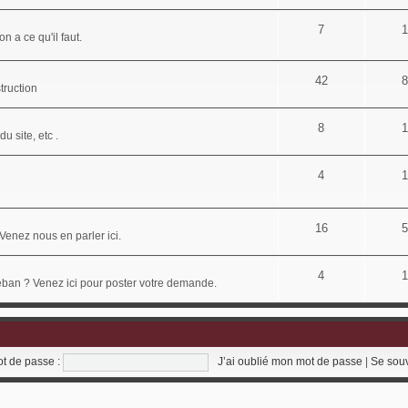
7
1
n a ce qu'il faut.
42
8
truction
8
1
u site, etc .
4
1
16
5
Venez nous en parler ici.
4
1
déban ? Venez ici pour poster votre demande.
t de passe :
J’ai oublié mon mot de passe
|
Se sou