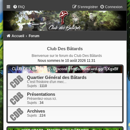
FAQ
S’enregistrer
Connexion
Accueil
Forum
Club Des Bâtards
Bienvenue sur le forum du Club Des Bâtards
Nous sommes le 10 août 2026 11:31
CLUB DES BÂTARDS - Discord : https://discord.gg/TjXgxBf
Quartier Général des Bâtards
C'est l'histoire d'un mec...
Sujets :
1110
Présentations
Présentez-vous ici.
Sujets :
34
Archives
Sujets :
224