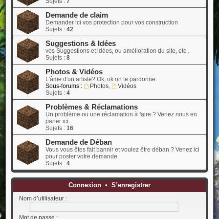
Sujets :
7
Demande de claim
Demander ici vos protection pour vos construction
Sujets :
42
Suggestions & Idées
vos Suggestions et idées, ou amélioration du site, etc .
Sujets :
8
Photos & Vidéos
L'âme d'un artiste? Ok, ok on te pardonne.
Sous-forums :
Photos
,
Vidéos
Sujets :
4
Problèmes & Réclamations
Un problème ou une réclamation à faire ? Venez nous en
parler ici.
Sujets :
16
Demande de Déban
Vous vous êtes fait bannir et voulez être déban ? Venez ici
pour poster votre demande.
Sujets :
4
Connexion
•
S’enregistrer
Nom d’utilisateur :
Mot de passe :