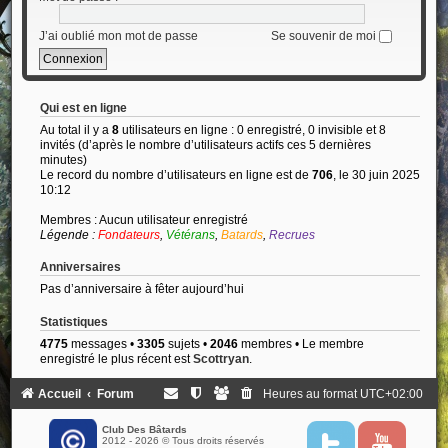
J’ai oublié mon mot de passe
Se souvenir de moi
Qui est en ligne
Au total il y a
8
utilisateurs en ligne : 0 enregistré, 0 invisible et 8
invités (d’après le nombre d’utilisateurs actifs ces 5 dernières
minutes)
Le record du nombre d’utilisateurs en ligne est de
706
, le 30 juin 2025
10:12
Membres : Aucun utilisateur enregistré
Légende :
Fondateurs
,
Vétérans
,
Batards
,
Recrues
Anniversaires
Pas d’anniversaire à fêter aujourd’hui
Statistiques
4775
messages •
3305
sujets •
2046
membres • Le membre
enregistré le plus récent est
Scottryan
.
Accueil
Forum
Heures au format
UTC+02:00
Club Des Bâtards
2012 - 2026 © Tous droits réservés