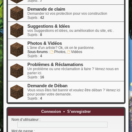
Sujets :
7
Demande de claim
Demander ici vos protection pour vos construction
Sujets :
42
Suggestions & Idées
vos Suggestions et idées, ou amélioration du site, etc .
Sujets :
8
Photos & Vidéos
L'âme d'un artiste? Ok, ok on te pardonne.
Sous-forums :
Photos
,
Vidéos
Sujets :
4
Problèmes & Réclamations
Un problème ou une réclamation à faire ? Venez nous en
parler ici.
Sujets :
16
Demande de Déban
Vous vous êtes fait bannir et voulez être déban ? Venez ici
pour poster votre demande.
Sujets :
4
Connexion
•
S’enregistrer
Nom d’utilisateur :
Mot de passe :