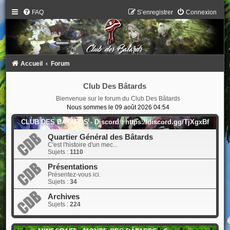
FAQ
S’enregistrer
Connexion
Accueil
Forum
Club Des Bâtards
Bienvenue sur le forum du Club Des Bâtards
Nous sommes le 09 août 2026 04:54
CLUB DES BÂTARDS - Discord : https://discord.gg/TjXgxBf
Quartier Général des Bâtards
C'est l'histoire d'un mec...
Sujets :
1110
Présentations
Présentez-vous ici.
Sujets :
34
Archives
Sujets :
224