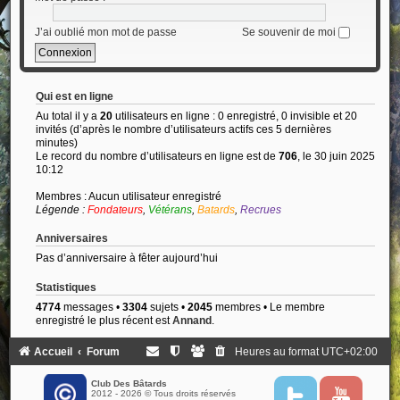
J’ai oublié mon mot de passe
Se souvenir de moi
Qui est en ligne
Au total il y a
20
utilisateurs en ligne : 0 enregistré, 0 invisible et 20
invités (d’après le nombre d’utilisateurs actifs ces 5 dernières
minutes)
Le record du nombre d’utilisateurs en ligne est de
706
, le 30 juin 2025
10:12
Membres : Aucun utilisateur enregistré
Légende :
Fondateurs
,
Vétérans
,
Batards
,
Recrues
Anniversaires
Pas d’anniversaire à fêter aujourd’hui
Statistiques
4774
messages •
3304
sujets •
2045
membres • Le membre
enregistré le plus récent est
Annand
.
Accueil
Forum
Heures au format
UTC+02:00
Club Des Bâtards
2012 - 2026 © Tous droits réservés