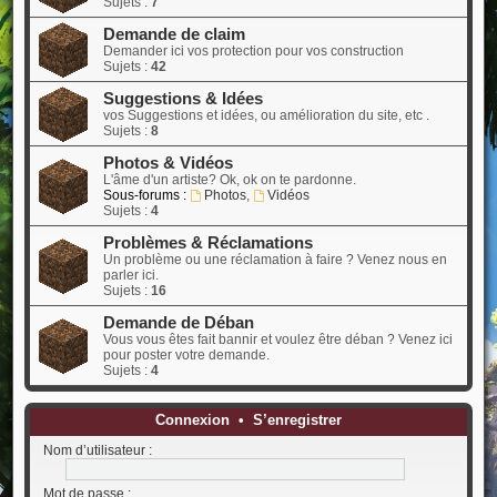
Sujets :
7
Demande de claim
Demander ici vos protection pour vos construction
Sujets :
42
Suggestions & Idées
vos Suggestions et idées, ou amélioration du site, etc .
Sujets :
8
Photos & Vidéos
L'âme d'un artiste? Ok, ok on te pardonne.
Sous-forums :
Photos
,
Vidéos
Sujets :
4
Problèmes & Réclamations
Un problème ou une réclamation à faire ? Venez nous en
parler ici.
Sujets :
16
Demande de Déban
Vous vous êtes fait bannir et voulez être déban ? Venez ici
pour poster votre demande.
Sujets :
4
Connexion
•
S’enregistrer
Nom d’utilisateur :
Mot de passe :