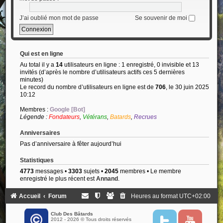
J’ai oublié mon mot de passe
Se souvenir de moi
Qui est en ligne
Au total il y a
14
utilisateurs en ligne : 1 enregistré, 0 invisible et 13
invités (d’après le nombre d’utilisateurs actifs ces 5 dernières
minutes)
Le record du nombre d’utilisateurs en ligne est de
706
, le 30 juin 2025
10:12
Membres :
Google [Bot]
Légende :
Fondateurs
,
Vétérans
,
Batards
,
Recrues
Anniversaires
Pas d’anniversaire à fêter aujourd’hui
Statistiques
4773
messages •
3303
sujets •
2045
membres • Le membre
enregistré le plus récent est
Annand
.
Accueil
Forum
Heures au format
UTC+02:00
Club Des Bâtards
2012 - 2026 © Tous droits réservés