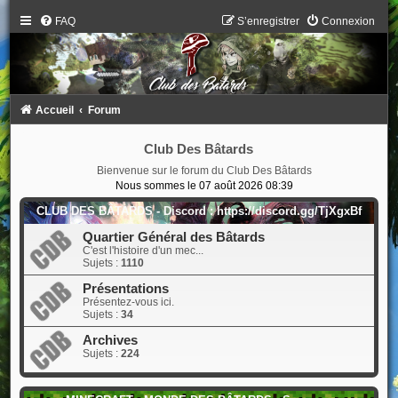
FAQ
S’enregistrer
Connexion
Accueil
Forum
Club Des Bâtards
Bienvenue sur le forum du Club Des Bâtards
Nous sommes le 07 août 2026 08:39
CLUB DES BÂTARDS - Discord : https://discord.gg/TjXgxBf
Quartier Général des Bâtards
C'est l'histoire d'un mec...
Sujets :
1110
Présentations
Présentez-vous ici.
Sujets :
34
Archives
Sujets :
224