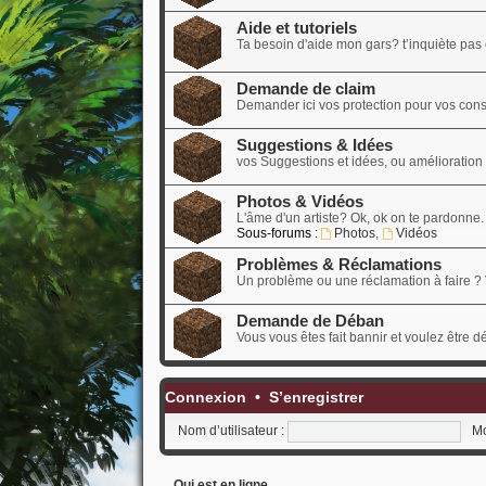
Aide et tutoriels
Ta besoin d'aide mon gars? t’inquiète pas o
Demande de claim
Demander ici vos protection pour vos cons
Suggestions & Idées
vos Suggestions et idées, ou amélioration d
Photos & Vidéos
L'âme d'un artiste? Ok, ok on te pardonne.
Sous-forums :
Photos
,
Vidéos
Problèmes & Réclamations
Un problème ou une réclamation à faire ? 
Demande de Déban
Vous vous êtes fait bannir et voulez être 
Connexion
•
S’enregistrer
Nom d’utilisateur :
Mo
Qui est en ligne