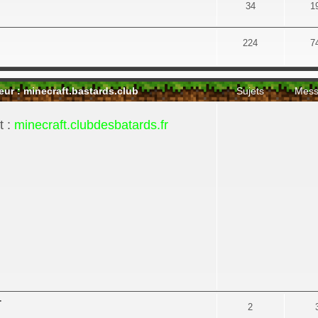
34
1
224
7
 : minecraft.bastards.club
Sujets
Mess
t :
minecraft.clubdesbatards.fr
r
2