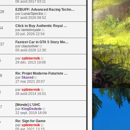
o
06 août 2017 03:11
i
r
EZBUFF: Advanced Racing Techn…
28
l
V
par
LunarSpectra
e
o
07 août 2026 08:52
d
i
e
r
Click to Buy Authentic Royal …
64
r
V
l
par
lamielroyale
n
o
e
20 juil. 2026 22:54
i
i
d
e
r
e
Fastest Car in GTA 5 Story Mo…
37
V
r
l
r
par
clausoliver
o
m
e
n
05 août 2026 12:30
i
e
d
i
r
s
V
e
e
par
splintermik
6
l
s
o
r
r
29 déc. 2013 19:06
e
a
i
n
m
d
g
r
i
e
Re: Projet Moderne-Futuriste …
e
e
l
e
s
8
V
par
Skared
r
e
r
s
o
27 mai 2021 20:07
n
d
m
a
i
i
e
e
g
r
V
par
splintermik
e
r
s
e
6
l
o
28 août 2014 16:01
r
n
s
e
i
m
i
a
d
r
e
e
g
[Monde] L'UHC
e
l
7
s
r
e
V
par
KingDedede
r
e
s
m
o
22 sept. 2019 18:09
n
d
a
e
i
i
e
g
s
r
Re: Sign for Game
e
r
7
e
s
V
l
par
splintermik
r
n
a
o
e
05 avr. 2021 13:15