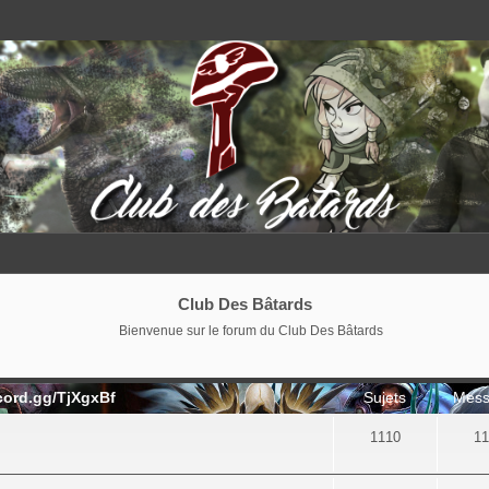
Club Des Bâtards
Bienvenue sur le forum du Club Des Bâtards
cord.gg/TjXgxBf
Sujets
Mess
1110
11