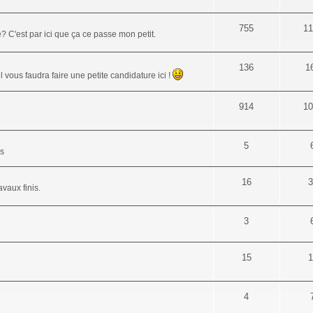
755
11
 C'est par ici que ça ce passe mon petit.
136
1
 vous faudra faire une petite candidature ici !
914
10
5
es
16
3
vaux finis.
3
15
1
4