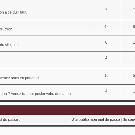
7
1
n a ce qu'il faut.
42
8
truction
8
1
u site, etc .
4
1
16
5
Venez nous en parler ici.
4
1
déban ? Venez ici pour poster votre demande.
t de passe :
J’ai oublié mon mot de passe
|
Se sou