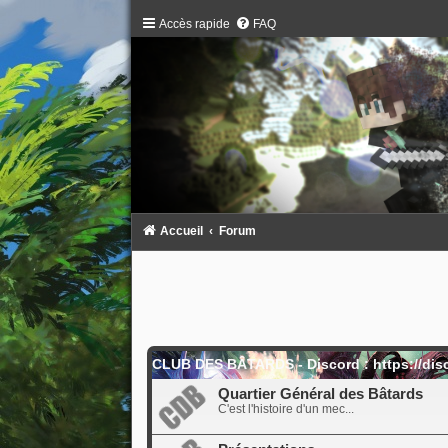
Accès rapide
FAQ
Accueil
Forum
CLUB DES BÂTARDS - Discord : https://dis
Quartier Général des Bâtards
C'est l'histoire d'un mec...