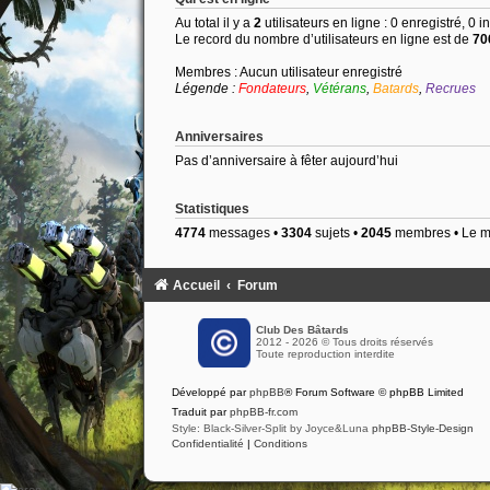
Au total il y a
2
utilisateurs en ligne : 0 enregistré, 0 i
Le record du nombre d’utilisateurs en ligne est de
70
Membres : Aucun utilisateur enregistré
Légende :
Fondateurs
,
Vétérans
,
Batards
,
Recrues
Anniversaires
Pas d’anniversaire à fêter aujourd’hui
Statistiques
4774
messages •
3304
sujets •
2045
membres • Le me
Accueil
Forum
Club Des Bâtards
2012 - 2026 © Tous droits réservés
Toute reproduction interdite
Développé par
phpBB
® Forum Software © phpBB Limited
Traduit par
phpBB-fr.com
Style: Black-Silver-Split by Joyce&Luna
phpBB-Style-Design
Confidentialité
|
Conditions