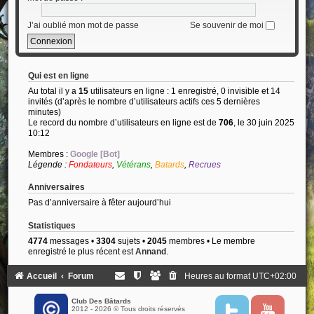
J’ai oublié mon mot de passe
Se souvenir de moi
Qui est en ligne
Au total il y a
15
utilisateurs en ligne : 1 enregistré, 0 invisible et 14
invités (d’après le nombre d’utilisateurs actifs ces 5 dernières
minutes)
Le record du nombre d’utilisateurs en ligne est de
706
, le 30 juin 2025
10:12
Membres :
Google [Bot]
Légende :
Fondateurs
,
Vétérans
,
Batards
,
Recrues
Anniversaires
Pas d’anniversaire à fêter aujourd’hui
Statistiques
4774
messages •
3304
sujets •
2045
membres • Le membre
enregistré le plus récent est
Annand
.
Accueil
Forum
Heures au format
UTC+02:00
Club Des Bâtards
2012 - 2026 © Tous droits réservés