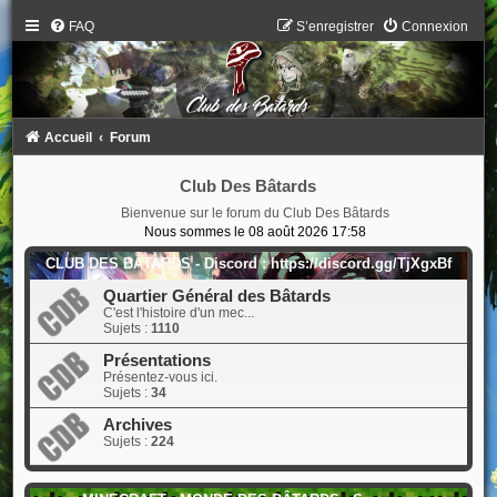
FAQ
S’enregistrer
Connexion
Accueil
Forum
Club Des Bâtards
Bienvenue sur le forum du Club Des Bâtards
Nous sommes le 08 août 2026 17:58
CLUB DES BÂTARDS - Discord : https://discord.gg/TjXgxBf
Quartier Général des Bâtards
C'est l'histoire d'un mec...
Sujets :
1110
Présentations
Présentez-vous ici.
Sujets :
34
Archives
Sujets :
224