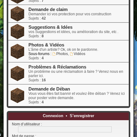
Sujets :
7
Demande de claim
Demander ici vos protection pour vos construction
Sujets :
42
Suggestions & Idées
vos Suggestions et idées, ou amélioration du site, etc .
Sujets :
8
Photos & Vidéos
L'âme d'un artiste? Ok, ok on te pardonne.
Sous-forums :
Photos
,
Vidéos
Sujets :
4
Problèmes & Réclamations
Un problème ou une réclamation à faire ? Venez nous en
parler ici.
Sujets :
16
Demande de Déban
Vous vous êtes fait bannir et voulez être déban ? Venez ici
pour poster votre demande.
Sujets :
4
Connexion
•
S’enregistrer
Nom d’utilisateur :
Mot de passe :