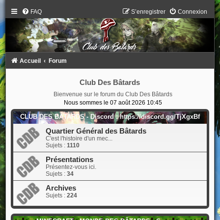
FAQ
S’enregistrer
Connexion
Accueil
Forum
Club Des Bâtards
Bienvenue sur le forum du Club Des Bâtards
Nous sommes le 07 août 2026 10:45
CLUB DES BÂTARDS - Discord : https://discord.gg/TjXgxBf
Quartier Général des Bâtards
C'est l'histoire d'un mec...
Sujets :
1110
Présentations
Présentez-vous ici.
Sujets :
34
Archives
Sujets :
224