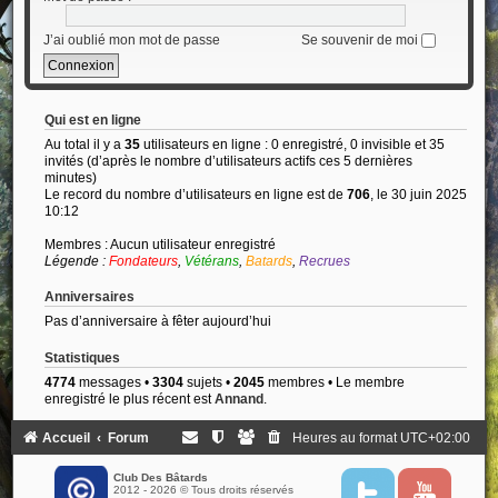
J’ai oublié mon mot de passe
Se souvenir de moi
Qui est en ligne
Au total il y a
35
utilisateurs en ligne : 0 enregistré, 0 invisible et 35
invités (d’après le nombre d’utilisateurs actifs ces 5 dernières
minutes)
Le record du nombre d’utilisateurs en ligne est de
706
, le 30 juin 2025
10:12
Membres : Aucun utilisateur enregistré
Légende :
Fondateurs
,
Vétérans
,
Batards
,
Recrues
Anniversaires
Pas d’anniversaire à fêter aujourd’hui
Statistiques
4774
messages •
3304
sujets •
2045
membres • Le membre
enregistré le plus récent est
Annand
.
Accueil
Forum
Heures au format
UTC+02:00
Club Des Bâtards
2012 - 2026 © Tous droits réservés