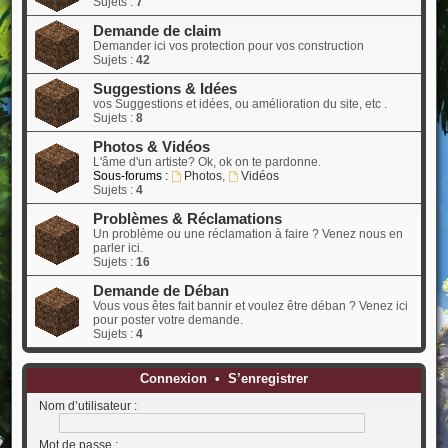
Sujets :
7
Demande de claim
Demander ici vos protection pour vos construction
Sujets :
42
Suggestions & Idées
vos Suggestions et idées, ou amélioration du site, etc .
Sujets :
8
Photos & Vidéos
L'âme d'un artiste? Ok, ok on te pardonne.
Sous-forums :
Photos
,
Vidéos
Sujets :
4
Problèmes & Réclamations
Un problème ou une réclamation à faire ? Venez nous en
parler ici.
Sujets :
16
Demande de Déban
Vous vous êtes fait bannir et voulez être déban ? Venez ici
pour poster votre demande.
Sujets :
4
Connexion
•
S’enregistrer
Nom d’utilisateur :
Mot de passe :