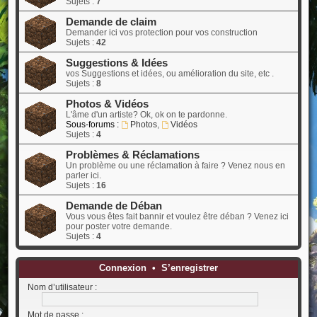
Sujets :
7
Demande de claim
Demander ici vos protection pour vos construction
Sujets :
42
Suggestions & Idées
vos Suggestions et idées, ou amélioration du site, etc .
Sujets :
8
Photos & Vidéos
L'âme d'un artiste? Ok, ok on te pardonne.
Sous-forums :
Photos
,
Vidéos
Sujets :
4
Problèmes & Réclamations
Un problème ou une réclamation à faire ? Venez nous en
parler ici.
Sujets :
16
Demande de Déban
Vous vous êtes fait bannir et voulez être déban ? Venez ici
pour poster votre demande.
Sujets :
4
Connexion
•
S’enregistrer
Nom d’utilisateur :
Mot de passe :