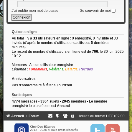
J’ai oublié mon mot de passe
Se souvenir de moi
Qui est en ligne
Au total il y a
33
utilisateurs en ligne : 0 enregistré, 0 invisible et 33
invités (d’après le nombre d’utilisateurs actifs ces 5 dernières
minutes)
Le record du nombre d’utilisateurs en ligne est de
706
, le 30 juin 2025
10:12
Membres : Aucun utilisateur enregistré
Légende :
Fondateurs
,
Vétérans
,
Batards
,
Recrues
Anniversaires
Pas d’anniversaire à fêter aujourd’hui
Statistiques
4774
messages •
3304
sujets •
2045
membres • Le membre
enregistré le plus récent est
Annand
.
Accueil
Forum
Heures au format
UTC+02:00
Club Des Bâtards
2012 - 2026 © Tous droits réservés