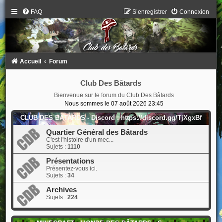
FAQ
S’enregistrer
Connexion
Accueil
Forum
Club Des Bâtards
Bienvenue sur le forum du Club Des Bâtards
Nous sommes le 07 août 2026 23:45
CLUB DES BÂTARDS - Discord : https://discord.gg/TjXgxBf
Quartier Général des Bâtards
C'est l'histoire d'un mec...
Sujets :
1110
Présentations
Présentez-vous ici.
Sujets :
34
Archives
Sujets :
224