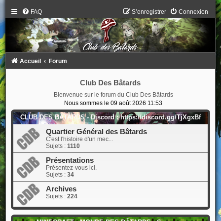
FAQ
S’enregistrer
Connexion
Accueil
Forum
Club Des Bâtards
Bienvenue sur le forum du Club Des Bâtards
Nous sommes le 09 août 2026 11:53
CLUB DES BÂTARDS - Discord : https://discord.gg/TjXgxBf
Quartier Général des Bâtards
C'est l'histoire d'un mec...
Sujets :
1110
Présentations
Présentez-vous ici.
Sujets :
34
Archives
Sujets :
224