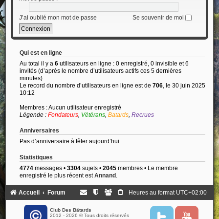
J’ai oublié mon mot de passe
Se souvenir de moi
Qui est en ligne
Au total il y a
6
utilisateurs en ligne : 0 enregistré, 0 invisible et 6
invités (d’après le nombre d’utilisateurs actifs ces 5 dernières
minutes)
Le record du nombre d’utilisateurs en ligne est de
706
, le 30 juin 2025
10:12
Membres : Aucun utilisateur enregistré
Légende :
Fondateurs
,
Vétérans
,
Batards
,
Recrues
Anniversaires
Pas d’anniversaire à fêter aujourd’hui
Statistiques
4774
messages •
3304
sujets •
2045
membres • Le membre
enregistré le plus récent est
Annand
.
Accueil
Forum
Heures au format
UTC+02:00
Club Des Bâtards
2012 - 2026 © Tous droits réservés