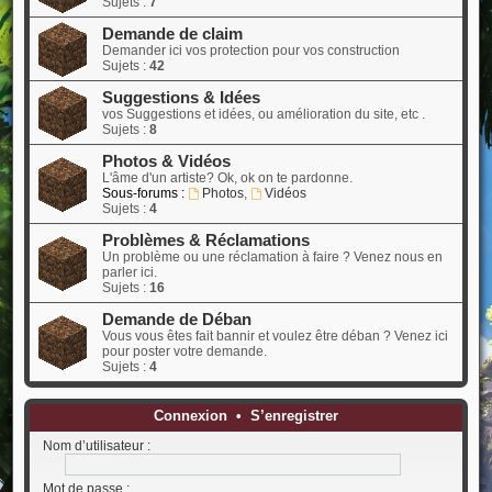
Sujets :
7
Demande de claim
Demander ici vos protection pour vos construction
Sujets :
42
Suggestions & Idées
vos Suggestions et idées, ou amélioration du site, etc .
Sujets :
8
Photos & Vidéos
L'âme d'un artiste? Ok, ok on te pardonne.
Sous-forums :
Photos
,
Vidéos
Sujets :
4
Problèmes & Réclamations
Un problème ou une réclamation à faire ? Venez nous en
parler ici.
Sujets :
16
Demande de Déban
Vous vous êtes fait bannir et voulez être déban ? Venez ici
pour poster votre demande.
Sujets :
4
Connexion
•
S’enregistrer
Nom d’utilisateur :
Mot de passe :