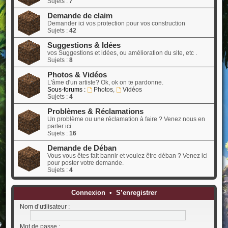
Sujets :
7
Demande de claim
Demander ici vos protection pour vos construction
Sujets :
42
Suggestions & Idées
vos Suggestions et idées, ou amélioration du site, etc .
Sujets :
8
Photos & Vidéos
L'âme d'un artiste? Ok, ok on te pardonne.
Sous-forums :
Photos
,
Vidéos
Sujets :
4
Problèmes & Réclamations
Un problème ou une réclamation à faire ? Venez nous en
parler ici.
Sujets :
16
Demande de Déban
Vous vous êtes fait bannir et voulez être déban ? Venez ici
pour poster votre demande.
Sujets :
4
Connexion
•
S’enregistrer
Nom d’utilisateur :
Mot de passe :