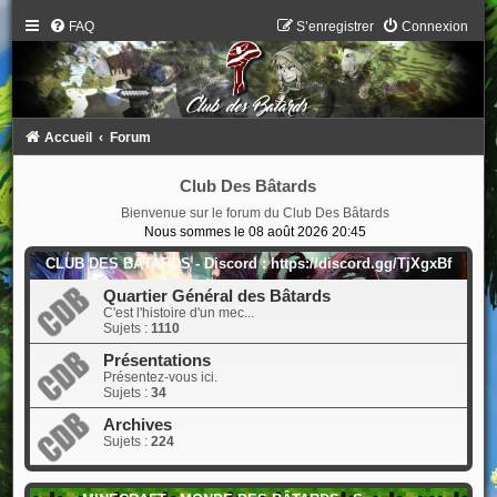
FAQ
S’enregistrer
Connexion
Accueil
Forum
Club Des Bâtards
Bienvenue sur le forum du Club Des Bâtards
Nous sommes le 08 août 2026 20:45
CLUB DES BÂTARDS - Discord : https://discord.gg/TjXgxBf
Quartier Général des Bâtards
C'est l'histoire d'un mec...
Sujets :
1110
Présentations
Présentez-vous ici.
Sujets :
34
Archives
Sujets :
224