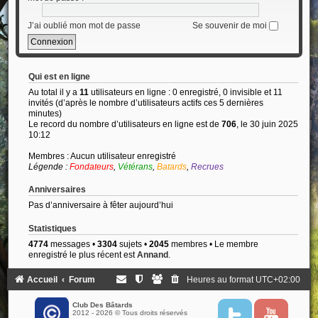
J’ai oublié mon mot de passe
Se souvenir de moi
Qui est en ligne
Au total il y a
11
utilisateurs en ligne : 0 enregistré, 0 invisible et 11
invités (d’après le nombre d’utilisateurs actifs ces 5 dernières
minutes)
Le record du nombre d’utilisateurs en ligne est de
706
, le 30 juin 2025
10:12
Membres : Aucun utilisateur enregistré
Légende :
Fondateurs
,
Vétérans
,
Batards
,
Recrues
Anniversaires
Pas d’anniversaire à fêter aujourd’hui
Statistiques
4774
messages •
3304
sujets •
2045
membres • Le membre
enregistré le plus récent est
Annand
.
Accueil
Forum
Heures au format
UTC+02:00
Club Des Bâtards
2012 - 2026 © Tous droits réservés