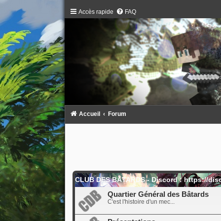
Accès rapide
FAQ
Accueil
Forum
CLUB DES BÂTARDS - Discord : https://dis
Quartier Général des Bâtards
C'est l'histoire d'un mec...