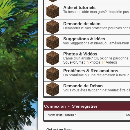
Aide et tutoriels
Ta besoin d'aide mon gars? t’inquiète pas o
Demande de claim
Demander ici vos protection pour vos cons
Suggestions & Idées
vos Suggestions et idées, ou amélioration d
Photos & Vidéos
L'âme d'un artiste? Ok, ok on te pardonne.
Sous-forums :
Photos
,
Vidéos
Problèmes & Réclamations
Un problème ou une réclamation à faire ? 
Demande de Déban
Vous vous êtes fait bannir et voulez être 
Connexion
•
S’enregistrer
Nom d’utilisateur :
Mo
Qui est en ligne