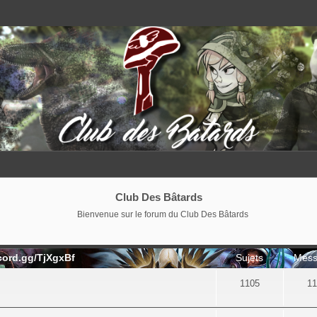
Club Des Bâtards
Bienvenue sur le forum du Club Des Bâtards
cord.gg/TjXgxBf
Sujets
Mess
1105
11