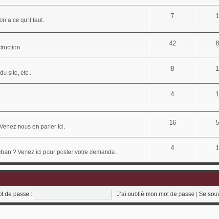
7
1
n a ce qu'il faut.
42
8
truction
8
1
u site, etc .
4
1
16
5
Venez nous en parler ici.
4
1
déban ? Venez ici pour poster votre demande.
t de passe :
J’ai oublié mon mot de passe
|
Se sou