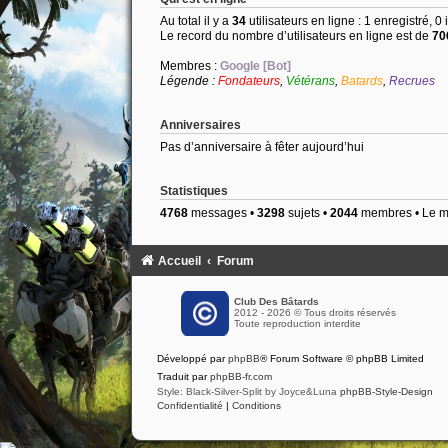
Au total il y a
34
utilisateurs en ligne : 1 enregistré, 0
Le record du nombre d’utilisateurs en ligne est de
70
Membres :
Google [Bot]
Légende :
Fondateurs
,
Vétérans
,
Batards
,
Recrues
Anniversaires
Pas d’anniversaire à fêter aujourd’hui
Statistiques
4768
messages •
3298
sujets •
2044
membres • Le me
Accueil
Forum
Club Des Bâtards
2012 - 2026 © Tous droits réservés
Toute reproduction interdite
Développé par
phpBB
® Forum Software © phpBB Limited
Traduit par
phpBB-fr.com
Style: Black-Silver-Split by Joyce&Luna
phpBB-Style-Design
Confidentialité
|
Conditions