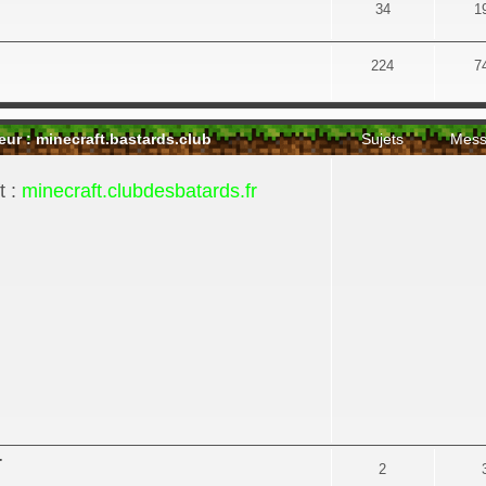
34
1
224
7
 : minecraft.bastards.club
Sujets
Mess
t :
minecraft.clubdesbatards.fr
r
2