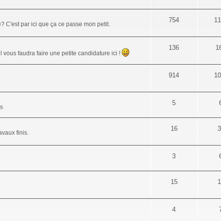
754
11
 C'est par ici que ça ce passe mon petit.
136
1
 vous faudra faire une petite candidature ici !
914
10
5
es
16
3
vaux finis.
3
15
1
4