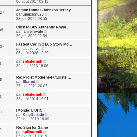
o
06 août 2017 03:11
i
r
Jamon Dumas-Johnson Jersey
27
l
V
par
Simpson628
e
o
23 juil. 2026 08:55
d
i
e
r
Click to Buy Authentic Royal …
64
r
V
l
par
lamielroyale
n
o
e
20 juil. 2026 22:54
i
i
d
e
r
e
Fastest Car in GTA 5 Story Mo…
37
V
r
l
r
par
clausoliver
o
m
e
n
05 août 2026 12:30
i
e
d
i
r
s
V
e
e
par
splintermik
6
l
s
o
r
r
29 déc. 2013 19:06
e
a
i
n
m
d
g
r
i
e
Re: Projet Moderne-Futuriste …
e
e
l
e
s
8
V
par
Skared
r
e
r
s
o
27 mai 2021 20:07
n
d
m
a
i
i
e
e
g
r
V
par
splintermik
e
r
s
e
6
l
o
28 août 2014 16:01
r
n
s
e
i
m
i
a
d
r
e
e
g
[Monde] L'UHC
e
l
7
s
r
e
V
par
KingDedede
r
e
s
m
o
22 sept. 2019 18:09
n
d
a
e
i
i
e
g
s
r
Re: Sign for Game
e
r
7
e
s
V
l
par
splintermik
r
n
a
o
e
05 avr. 2021 13:15