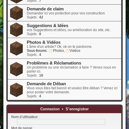
Sujets :
7
Demande de claim
Demander ici vos protection pour vos construction
Sujets :
42
Suggestions & Idées
vos Suggestions et idées, ou amélioration du site, etc .
Sujets :
8
Photos & Vidéos
L'âme d'un artiste? Ok, ok on te pardonne.
Sous-forums :
Photos
,
Vidéos
Sujets :
4
Problèmes & Réclamations
Un problème ou une réclamation à faire ? Venez nous en
parler ici.
Sujets :
16
Demande de Déban
Vous vous êtes fait bannir et voulez être déban ? Venez ici
pour poster votre demande.
Sujets :
4
Connexion
•
S’enregistrer
Nom d’utilisateur :
Mot de passe :