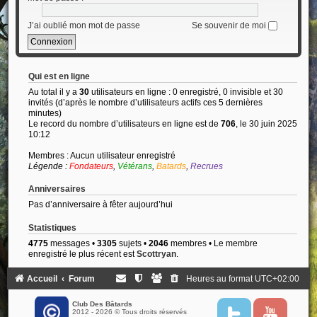
J’ai oublié mon mot de passe
Se souvenir de moi
Qui est en ligne
Au total il y a
30
utilisateurs en ligne : 0 enregistré, 0 invisible et 30
invités (d’après le nombre d’utilisateurs actifs ces 5 dernières
minutes)
Le record du nombre d’utilisateurs en ligne est de
706
, le 30 juin 2025
10:12
Membres : Aucun utilisateur enregistré
Légende :
Fondateurs
,
Vétérans
,
Batards
,
Recrues
Anniversaires
Pas d’anniversaire à fêter aujourd’hui
Statistiques
4775
messages •
3305
sujets •
2046
membres • Le membre
enregistré le plus récent est
Scottryan
.
Accueil
Forum
Heures au format
UTC+02:00
Club Des Bâtards
2012 - 2026 © Tous droits réservés