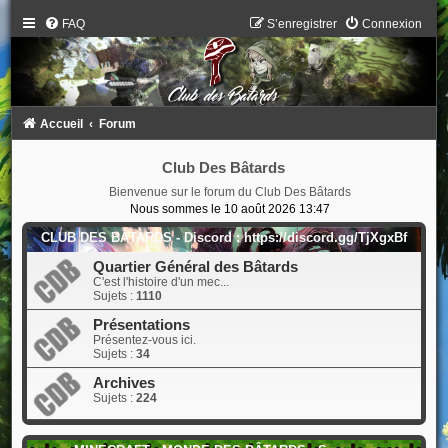
FAQ
S’enregistrer
Connexion
Accueil
Forum
Club Des Bâtards
Bienvenue sur le forum du Club Des Bâtards
Nous sommes le 10 août 2026 13:47
CLUB DES BÂTARDS - Discord : https://discord.gg/TjXgxBf
Quartier Général des Bâtards
C'est l'histoire d'un mec...
Sujets :
1110
Présentations
Présentez-vous ici.
Sujets :
34
Archives
Sujets :
224