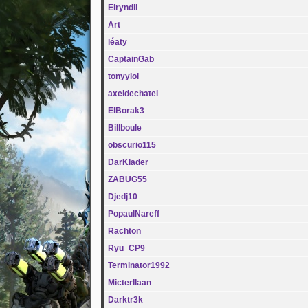
Elryndil
Art
léaty
CaptainGab
tonyylol
axeldechatel
ElBorak3
Billboule
obscurio115
DarKlader
ZABUG55
Djedj10
PopaulNareff
Rachton
Ryu_CP9
Terminator1992
MicterIlaan
Darktr3k