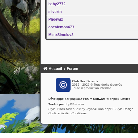
baby2772
silvertn
Phoewix
cocalemon473
MistrSimoluv3
Accueil
Forum
Club Des Bâtards
2012 - 2026 © Tous droits réservés
Toute reproduction interdite
Développé par
phpBB
® Forum Software © phpBB Limited
Traduit par
phpBB-fr.com
Style: Black-Silver-Split by Joyce&Luna
phpBB-Style-Design
Confidentialité
|
Conditions