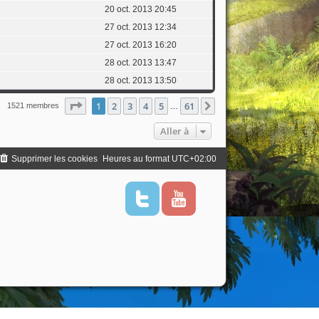
20 oct. 2013 20:45
27 oct. 2013 12:34
27 oct. 2013 16:20
28 oct. 2013 13:47
28 oct. 2013 13:50
Page
1
sur
61
1
2
3
4
5
61
Suivante
1521 membres
…
Aller à
Supprimer les cookies
Heures au format
UTC+02:00
T
Y
w
o
i
u
t
t
t
u
e
b
r
e