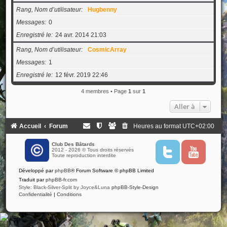
Rang, Nom d’utilisateur
Hugbenny
Messages
0
Enregistré le
24 avr. 2014 21:03
Rang, Nom d’utilisateur
CosmicArray
Messages
1
Enregistré le
12 févr. 2019 22:46
4 membres • Page
1
sur
1
Aller à
Accueil
Forum
Heures au format
UTC+02:00
Club Des Bâtards
2012 - 2026 © Tous droits réservés
T
Y
Toute reproduction interdite
w
o
i
u
Développé par
phpBB
® Forum Software © phpBB Limited
t
t
t
u
Traduit par
phpBB-fr.com
e
b
Style: Black-Silver-Split by Joyce&Luna
phpBB-Style-Design
r
e
Confidentialité
|
Conditions