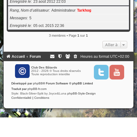
Enregistré le
23 août 2012 22:03
Rang, Nom d’utilisateur
Administrateur
Tarkhog
Messages
5
Enregistré le
05 oct. 2015 22:36
3 membres • Page
1
sur
1
Aller à
Accueil
Forum
Heures au format
UTC+02:00
Club Des Bâtards
2012 - 2026 © Tous droits réservés
T
Y
Toute reproduction interdite
w
o
i
u
Développé par
phpBB
® Forum Software © phpBB Limited
t
t
t
u
Traduit par
phpBB-fr.com
e
b
Style: Black-Silver-Split by Joyce&Luna
phpBB-Style-Design
r
e
Confidentialité
|
Conditions