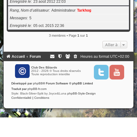
Enregistré le
23 août 2012 22:03
Rang, Nom d’utilisateur
Administrateur
Tarkhog
Messages
5
Enregistré le
05 oct. 2015 22:36
3 membres • Page
1
sur
1
Aller à
Accueil
Forum
Heures au format
UTC+02:00
Club Des Bâtards
2012 - 2026 © Tous droits réservés
T
Y
Toute reproduction interdite
w
o
i
u
Développé par
phpBB
® Forum Software © phpBB Limited
t
t
t
u
Traduit par
phpBB-fr.com
e
b
Style: Black-Silver-Split by Joyce&Luna
phpBB-Style-Design
r
e
Confidentialité
|
Conditions