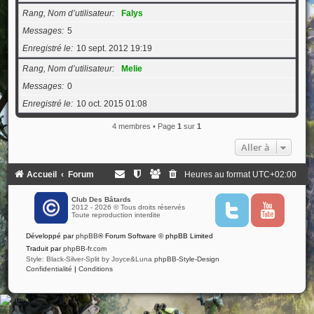
Rang, Nom d’utilisateur
Falys
Messages
5
Enregistré le
10 sept. 2012 19:19
Rang, Nom d’utilisateur
Melie
Messages
0
Enregistré le
10 oct. 2015 01:08
4 membres • Page
1
sur
1
Aller à
Accueil
Forum
Heures au format
UTC+02:00
Club Des Bâtards
2012 - 2026 © Tous droits réservés
T
Y
Toute reproduction interdite
w
o
i
u
Développé par
phpBB
® Forum Software © phpBB Limited
t
t
t
u
Traduit par
phpBB-fr.com
e
b
Style: Black-Silver-Split by Joyce&Luna
phpBB-Style-Design
r
e
Confidentialité
|
Conditions