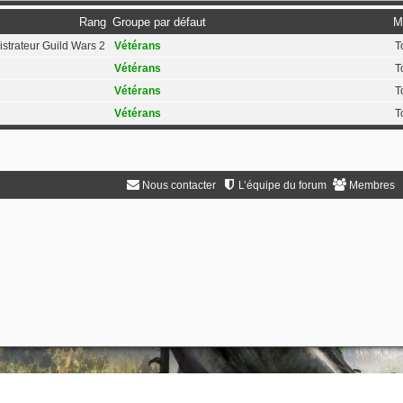
Rang
Groupe par défaut
M
strateur Guild Wars 2
Vétérans
T
Vétérans
T
Vétérans
T
Vétérans
T
Nous contacter
L’équipe du forum
Membres