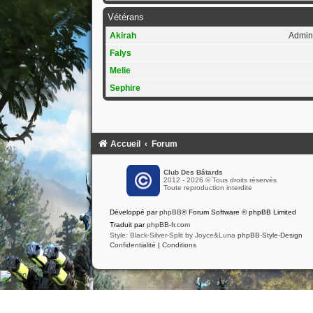
Vétérans
Akirah
Admini
Falys
Melie
Sephire
Accueil
Forum
Club Des Bâtards
2012 - 2026 © Tous droits réservés
Toute reproduction interdite
Développé par
phpBB
® Forum Software © phpBB Limited
Traduit par
phpBB-fr.com
Style: Black-Silver-Split by Joyce&Luna
phpBB-Style-Design
Confidentialité
|
Conditions