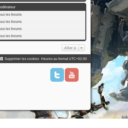
odérateur
ous les forums
ous les forums
ous les forums
ous les forums
Aller à
Supprimer les cookies
Heures au format
UTC+02:00
T
Y
w
o
i
u
t
t
t
u
e
b
r
e