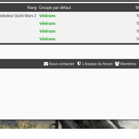
Rang
Groupe par défaut
M
strateur Guild Wars 2
Vétérans
T
Vétérans
T
Vétérans
T
Vétérans
T
Nous contacter
L’équipe du forum
Membres