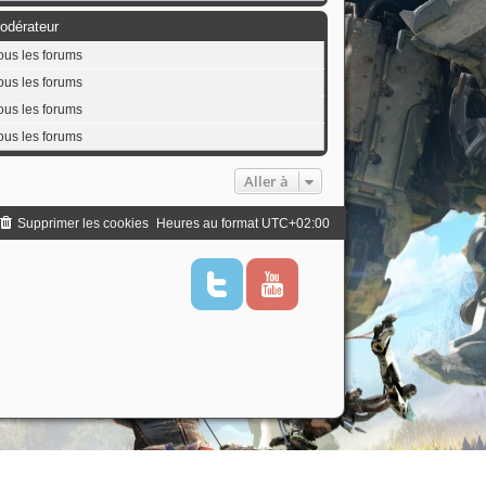
odérateur
ous les forums
ous les forums
ous les forums
ous les forums
Aller à
Supprimer les cookies
Heures au format
UTC+02:00
T
Y
w
o
i
u
t
t
t
u
e
b
r
e