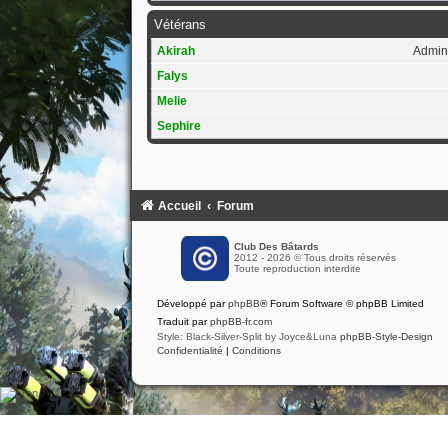
Vétérans
Akirah
Admini
Falys
Melie
Sephire
Accueil
Forum
Club Des Bâtards
2012 - 2026 © Tous droits réservés
Toute reproduction interdite
Développé par
phpBB
® Forum Software © phpBB Limited
Traduit par
phpBB-fr.com
Style: Black-Silver-Split by Joyce&Luna
phpBB-Style-Design
Confidentialité
|
Conditions