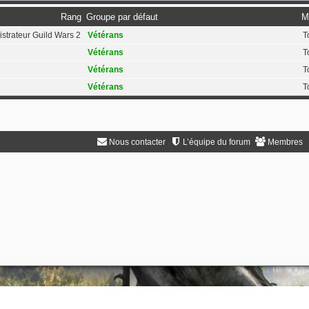
Rang
Groupe par défaut
M
strateur Guild Wars 2
Vétérans
T
Vétérans
T
Vétérans
T
Vétérans
T
Nous contacter
L’équipe du forum
Membres