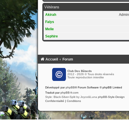
Vétérans
Akirah
Admini
Falys
Melie
Sephire
Accueil
Forum
Club Des Bâtards
2012 - 2026 © Tous droits réservés
Toute reproduction interdite
Développé par
phpBB
® Forum Software © phpBB Limited
Traduit par
phpBB-fr.com
Style: Black-Silver-Split by Joyce&Luna
phpBB-Style-Design
Confidentialité
|
Conditions