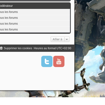
odérateur
ous les forums
ous les forums
ous les forums
ous les forums
Aller à
Supprimer les cookies
Heures au format
UTC+02:00
T
Y
w
o
i
u
t
t
t
u
e
b
r
e