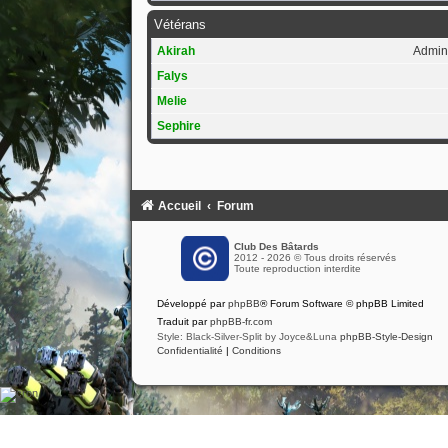
Vétérans
Akirah
Admini
Falys
Melie
Sephire
Accueil
Forum
Club Des Bâtards
2012 - 2026 © Tous droits réservés
Toute reproduction interdite
Développé par
phpBB
® Forum Software © phpBB Limited
Traduit par
phpBB-fr.com
Style: Black-Silver-Split by Joyce&Luna
phpBB-Style-Design
Confidentialité
|
Conditions