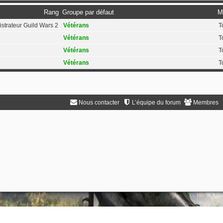
Rang
Groupe par défaut
M
strateur Guild Wars 2
Vétérans
T
Vétérans
T
Vétérans
T
Vétérans
T
Nous contacter
L’équipe du forum
Membres