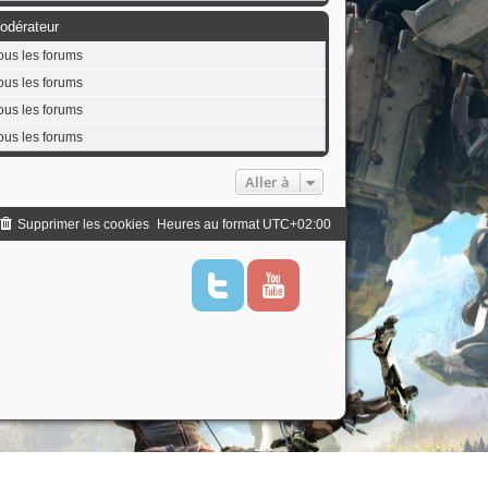
odérateur
ous les forums
ous les forums
ous les forums
ous les forums
Aller à
Supprimer les cookies
Heures au format
UTC+02:00
T
Y
w
o
i
u
t
t
t
u
e
b
r
e