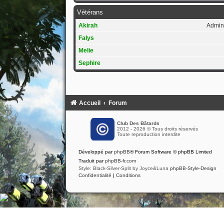
Vétérans
Akirah
Admini
Falys
Melie
Sephire
Accueil
Forum
Club Des Bâtards
2012 - 2026 © Tous droits réservés
Toute reproduction interdite
Développé par
phpBB
® Forum Software © phpBB Limited
Traduit par
phpBB-fr.com
Style: Black-Silver-Split by Joyce&Luna
phpBB-Style-Design
Confidentialité
|
Conditions