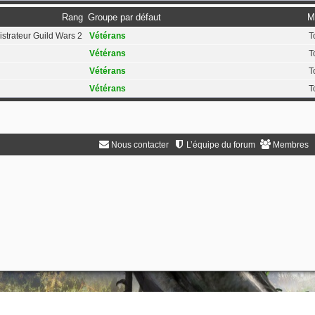
Rang
Groupe par défaut
M
strateur Guild Wars 2
Vétérans
T
Vétérans
T
Vétérans
T
Vétérans
T
Nous contacter
L’équipe du forum
Membres