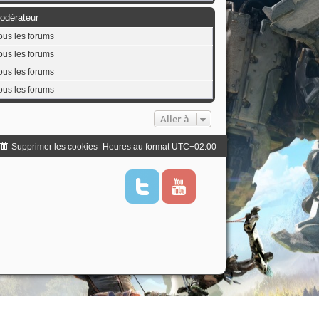
odérateur
ous les forums
ous les forums
ous les forums
ous les forums
Aller à
Supprimer les cookies
Heures au format
UTC+02:00
T
Y
w
o
i
u
t
t
t
u
e
b
r
e