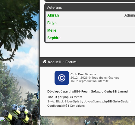
Vétérans
Akirah
Admini
Falys
Melie
Sephire
Accueil
Forum
Club Des Bâtards
2012 - 2026 © Tous droits réservés
Toute reproduction interdite
Développé par
phpBB
® Forum Software © phpBB Limited
Traduit par
phpBB-fr.com
Style: Black-Silver-Split by Joyce&Luna
phpBB-Style-Design
Confidentialité
|
Conditions