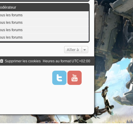
odérateur
ous les forums
ous les forums
ous les forums
ous les forums
Aller à
Supprimer les cookies
Heures au format
UTC+02:00
T
Y
w
o
i
u
t
t
t
u
e
b
r
e