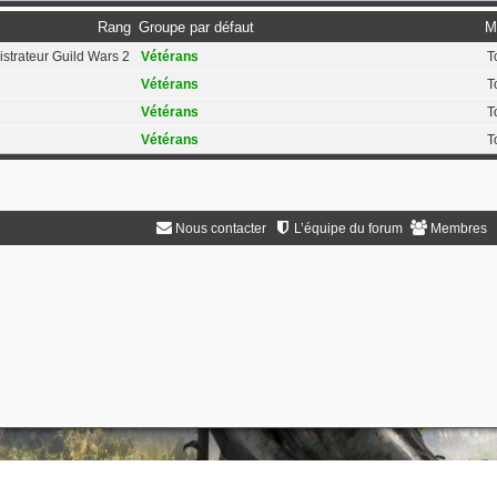
Rang
Groupe par défaut
M
strateur Guild Wars 2
Vétérans
T
Vétérans
T
Vétérans
T
Vétérans
T
Nous contacter
L’équipe du forum
Membres