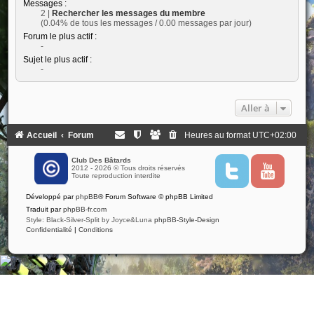
Messages :
2 |
Rechercher les messages du membre
(0.04% de tous les messages / 0.00 messages par jour)
Forum le plus actif :
-
Sujet le plus actif :
-
Aller à
Accueil
Forum
Heures au format
UTC+02:00
Club Des Bâtards
2012 - 2026 © Tous droits réservés
T
Y
Toute reproduction interdite
w
o
i
u
Développé par
phpBB
® Forum Software © phpBB Limited
t
t
t
u
Traduit par
phpBB-fr.com
e
b
Style: Black-Silver-Split by Joyce&Luna
phpBB-Style-Design
r
e
Confidentialité
|
Conditions