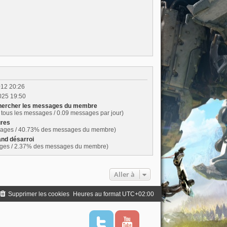
012 20:26
025 19:50
ercher les messages du membre
tous les messages / 0.09 messages par jour)
ures
ages / 40.73% des messages du membre)
nd désarroi
ges / 2.37% des messages du membre)
Aller à
Supprimer les cookies
Heures au format
UTC+02:00
T
Y