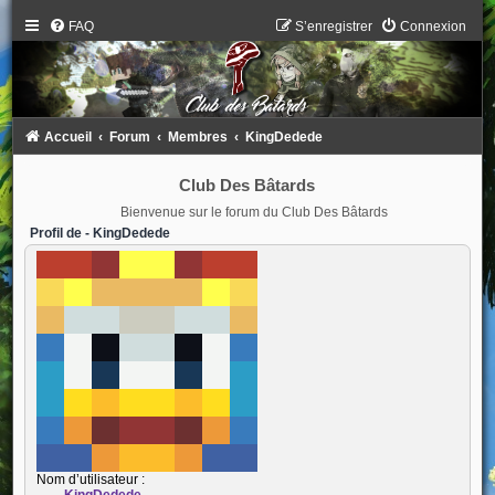
FAQ
S’enregistrer
Connexion
Accueil
Forum
Membres
KingDedede
Club Des Bâtards
Bienvenue sur le forum du Club Des Bâtards
Profil de - KingDedede
Nom d’utilisateur :
KingDedede