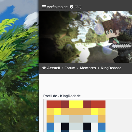
Accès rapide
FAQ
Accueil
Forum
Membres
KingDedede
Profil de - KingDedede