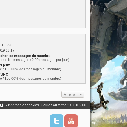
018 13:26
019 18:17
cher les messages du membre
tous les messages / 0.00 messages par jour)
et jeux
e / 100.00% des messages du membre)
L'UHC
e / 100.00% des messages du membre)
Aller à
Supprimer les cookies
Heures au format
UTC+02:00
T
Y
w
o