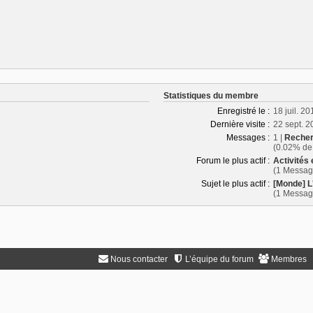
Statistiques du membre
Enregistré le :
18 juil. 2
Dernière visite :
22 sept. 2
Messages :
1 |
Recher
(0.02% de 
Forum le plus actif :
Activités 
(1 Messag
Sujet le plus actif :
[Monde] 
(1 Messag
Nous contacter
L’équipe du forum
Membres