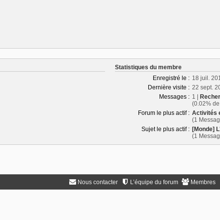
Statistiques du membre
Enregistré le :
18 juil. 2
Dernière visite :
22 sept. 2
Messages :
1 |
Recher
(0.02% de 
Forum le plus actif :
Activités 
(1 Messag
Sujet le plus actif :
[Monde] 
(1 Messag
Nous contacter
L’équipe du forum
Membres