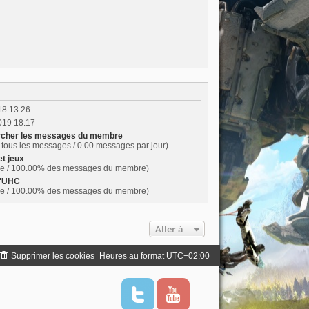
018 13:26
019 18:17
cher les messages du membre
tous les messages / 0.00 messages par jour)
et jeux
e / 100.00% des messages du membre)
L'UHC
e / 100.00% des messages du membre)
Aller à
Supprimer les cookies
Heures au format
UTC+02:00
T
Y
w
o