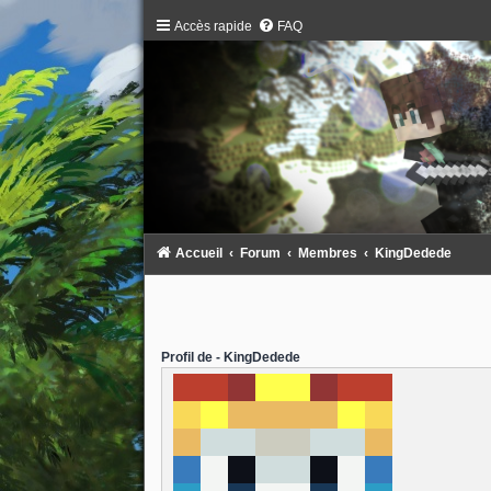
Accès rapide
FAQ
Accueil
Forum
Membres
KingDedede
Profil de - KingDedede