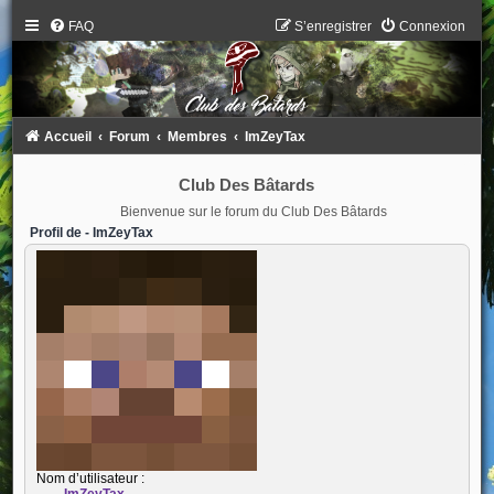
FAQ
S’enregistrer
Connexion
Accueil
Forum
Membres
ImZeyTax
Club Des Bâtards
Bienvenue sur le forum du Club Des Bâtards
Profil de - ImZeyTax
Nom d’utilisateur :
ImZeyTax