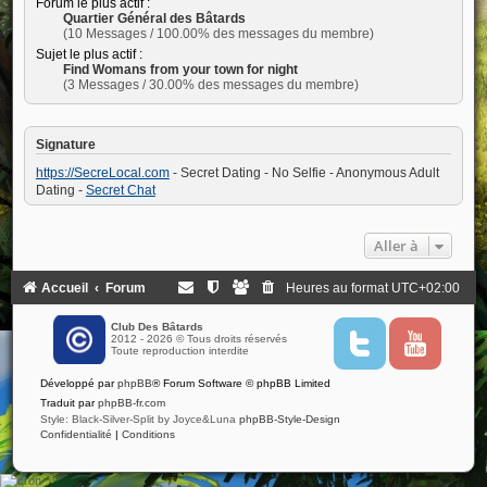
Forum le plus actif :
Quartier Général des Bâtards
(10 Messages / 100.00% des messages du membre)
Sujet le plus actif :
Find Womans from your town for night
(3 Messages / 30.00% des messages du membre)
Signature
https://SecreLocal.com
- Secret Dating - No Selfie - Anonymous Adult
Dating -
Secret Chat
Aller à
Accueil
Forum
Heures au format
UTC+02:00
Club Des Bâtards
2012 - 2026 © Tous droits réservés
T
Y
Toute reproduction interdite
w
o
i
u
Développé par
phpBB
® Forum Software © phpBB Limited
t
t
t
u
Traduit par
phpBB-fr.com
e
b
Style: Black-Silver-Split by Joyce&Luna
phpBB-Style-Design
r
e
Confidentialité
|
Conditions