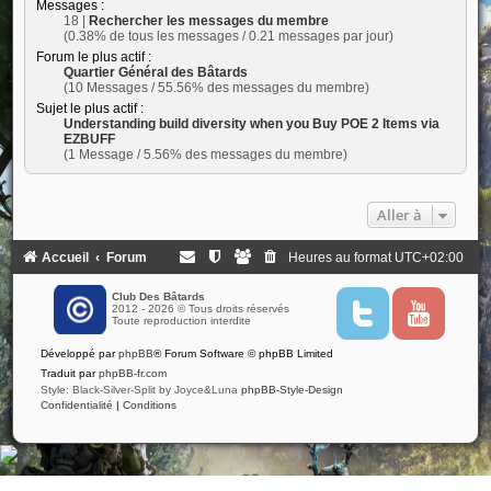
Messages :
18 |
Rechercher les messages du membre
(0.38% de tous les messages / 0.21 messages par jour)
Forum le plus actif :
Quartier Général des Bâtards
(10 Messages / 55.56% des messages du membre)
Sujet le plus actif :
Understanding build diversity when you Buy POE 2 Items via
EZBUFF
(1 Message / 5.56% des messages du membre)
Aller à
Accueil
Forum
Heures au format
UTC+02:00
Club Des Bâtards
2012 - 2026 © Tous droits réservés
T
Y
Toute reproduction interdite
w
o
i
u
Développé par
phpBB
® Forum Software © phpBB Limited
t
t
t
u
Traduit par
phpBB-fr.com
e
b
Style: Black-Silver-Split by Joyce&Luna
phpBB-Style-Design
r
e
Confidentialité
|
Conditions