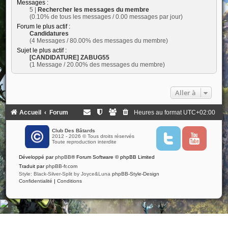
Messages :
5 |
Rechercher les messages du membre
(0.10% de tous les messages / 0.00 messages par jour)
Forum le plus actif :
Candidatures
(4 Messages / 80.00% des messages du membre)
Sujet le plus actif :
[CANDIDATURE] ZABUG55
(1 Message / 20.00% des messages du membre)
Aller à
Accueil
Forum
Heures au format
UTC+02:00
Club Des Bâtards
2012 - 2026 © Tous droits réservés
T
Y
Toute reproduction interdite
w
o
i
u
Développé par
phpBB
® Forum Software © phpBB Limited
t
t
t
u
Traduit par
phpBB-fr.com
e
b
Style: Black-Silver-Split by Joyce&Luna
phpBB-Style-Design
r
e
Confidentialité
|
Conditions