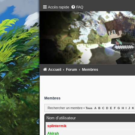
Accès rapide
FAQ
Accueil
Forum
Membres
Membres
Rechercher un membre
•
Tous
A
B
C
D
E
F
G
H
I
J
K
Nom d’utilisateur
splintermik
Akirah