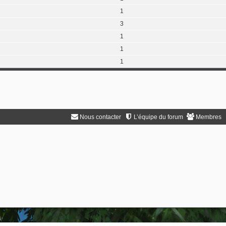
1
3
1
1
1
Nous contacter
L’équipe du forum
Membres