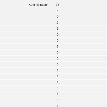
Administrateur
35
4
0
5
3
0
0
3
0
0
0
1
1
1
3
1
3
1