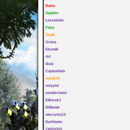
Balou
Sephire
Lossëhelin
Falys
Tenjik
Sraixa
Elryndil
Art
léaty
CaptainGab
mpolk30
tonyylol
axeldechatel
ElBorak3
Billboule
obscurio115
DarKlader
ZABUG55