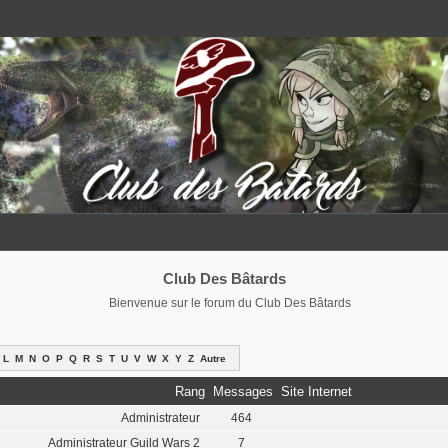
Club Des Bâtards
Bienvenue sur le forum du Club Des Bâtards
L
M
N
O
P
Q
R
S
T
U
V
W
X
Y
Z
Autre
Rang
Messages
Site Internet
Administrateur
464
Administrateur Guild Wars 2
7