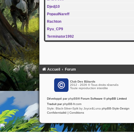
Djedj10
PopaulNareff
Rachton
Ryu_CP9
Terminator1992
Accueil
Forum
Club Des Bâtards
2012 - 2026 © Tous droits réservés
Toute reproduction interdite
Développé par
phpBB
® Forum Software © phpBB Limited
Traduit par
phpBB-fr.com
Style: Black-Silver-Split by Joyce&Luna
phpBB-Style-Design
Confidentialité
|
Conditions