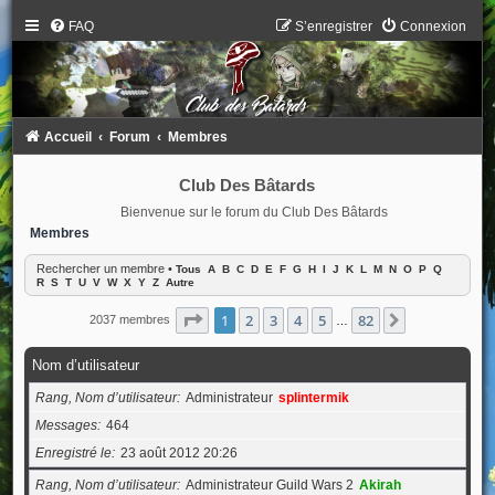
FAQ
S’enregistrer
Connexion
Accueil
Forum
Membres
Club Des Bâtards
Bienvenue sur le forum du Club Des Bâtards
Membres
Rechercher un membre
•
Tous
A
B
C
D
E
F
G
H
I
J
K
L
M
N
O
P
Q
R
S
T
U
V
W
X
Y
Z
Autre
Page
1
sur
82
1
2
3
4
5
82
Suivante
2037 membres
…
Nom d’utilisateur
Rang, Nom d’utilisateur
Administrateur
splintermik
Messages
464
Enregistré le
23 août 2012 20:26
Rang, Nom d’utilisateur
Administrateur Guild Wars 2
Akirah