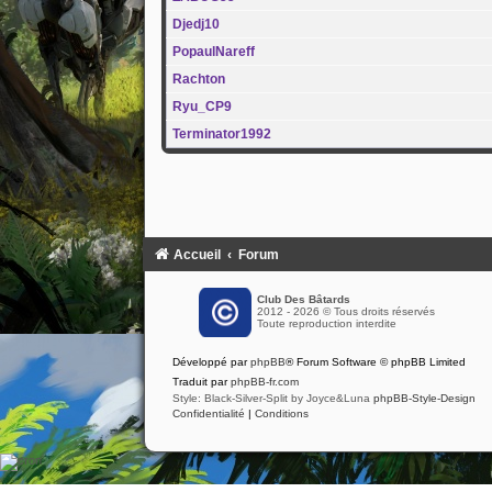
Djedj10
PopaulNareff
Rachton
Ryu_CP9
Terminator1992
Accueil
Forum
Club Des Bâtards
2012 - 2026 © Tous droits réservés
Toute reproduction interdite
Développé par
phpBB
® Forum Software © phpBB Limited
Traduit par
phpBB-fr.com
Style: Black-Silver-Split by Joyce&Luna
phpBB-Style-Design
Confidentialité
|
Conditions