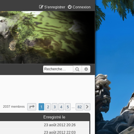
S’enregistrer
Connexion
Rechercher
Recherche avancée
Page
1
sur
82
1
2
3
4
5
82
Suivante
2037 membres
…
Enregistré le
23 août 2012 20:26
23 août 2012 22:03