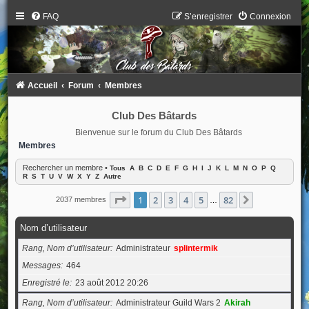
FAQ
S’enregistrer
Connexion
Accueil
Forum
Membres
Club Des Bâtards
Bienvenue sur le forum du Club Des Bâtards
Membres
Rechercher un membre
•
Tous
A
B
C
D
E
F
G
H
I
J
K
L
M
N
O
P
Q
R
S
T
U
V
W
X
Y
Z
Autre
Page
1
sur
82
1
2
3
4
5
82
Suivante
2037 membres
…
Nom d’utilisateur
Rang, Nom d’utilisateur
Administrateur
splintermik
Messages
464
Enregistré le
23 août 2012 20:26
Rang, Nom d’utilisateur
Administrateur Guild Wars 2
Akirah