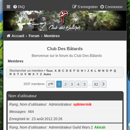
FAQ
S’enregistrer
Connexion
Accueil
Forum
Membres
Club Des Bâtards
Bienvenue sur le forum du Club Des Bâtards
Membres
Rechercher un membre
•
Tous
A
B
C
D
E
F
G
H
I
J
K
L
M
N
O
P
Q
R
S
T
U
V
W
X
Y
Z
Autre
Page
1
sur
82
1
2
3
4
5
82
Suivante
2037 membres
…
Nom d’utilisateur
Rang, Nom d’utilisateur
Administrateur
splintermik
Messages
464
Enregistré le
23 août 2012 20:26
Rang, Nom d’utilisateur
Administrateur Guild Wars 2
Akirah