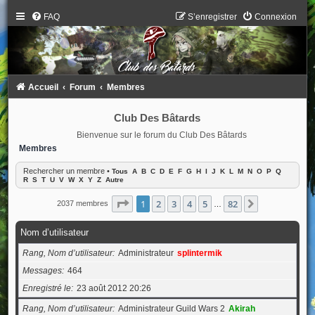
FAQ
S’enregistrer
Connexion
Accueil
Forum
Membres
Club Des Bâtards
Bienvenue sur le forum du Club Des Bâtards
Membres
Rechercher un membre
•
Tous
A
B
C
D
E
F
G
H
I
J
K
L
M
N
O
P
Q
R
S
T
U
V
W
X
Y
Z
Autre
Page
1
sur
82
1
2
3
4
5
82
Suivante
2037 membres
…
Nom d’utilisateur
Rang, Nom d’utilisateur
Administrateur
splintermik
Messages
464
Enregistré le
23 août 2012 20:26
Rang, Nom d’utilisateur
Administrateur Guild Wars 2
Akirah