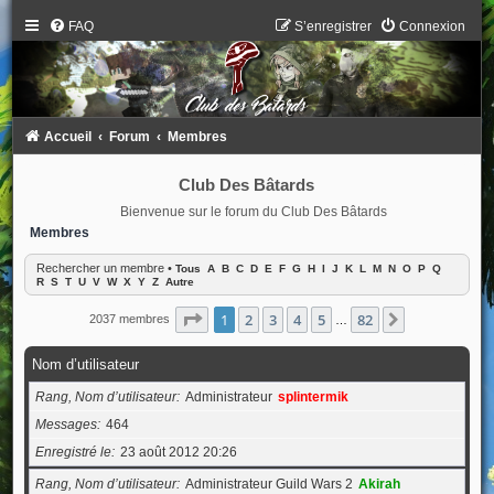
FAQ
S’enregistrer
Connexion
Accueil
Forum
Membres
Club Des Bâtards
Bienvenue sur le forum du Club Des Bâtards
Membres
Rechercher un membre
•
Tous
A
B
C
D
E
F
G
H
I
J
K
L
M
N
O
P
Q
R
S
T
U
V
W
X
Y
Z
Autre
Page
1
sur
82
1
2
3
4
5
82
Suivante
2037 membres
…
Nom d’utilisateur
Rang, Nom d’utilisateur
Administrateur
splintermik
Messages
464
Enregistré le
23 août 2012 20:26
Rang, Nom d’utilisateur
Administrateur Guild Wars 2
Akirah