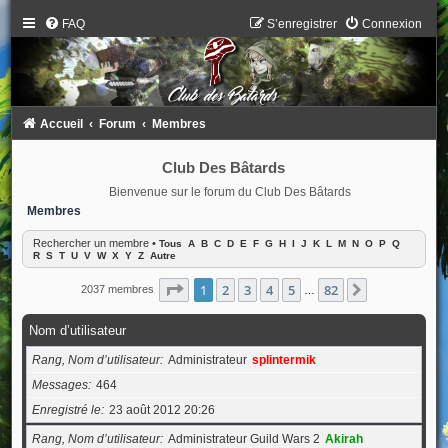
FAQ
S’enregistrer
Connexion
Accueil
Forum
Membres
Club Des Bâtards
Bienvenue sur le forum du Club Des Bâtards
Membres
Rechercher un membre
•
Tous
A
B
C
D
E
F
G
H
I
J
K
L
M
N
O
P
Q
R
S
T
U
V
W
X
Y
Z
Autre
Page
1
sur
82
1
2
3
4
5
82
Suivante
2037 membres
…
Nom d’utilisateur
Rang, Nom d’utilisateur
Administrateur
splintermik
Messages
464
Enregistré le
23 août 2012 20:26
Rang, Nom d’utilisateur
Administrateur Guild Wars 2
Akirah