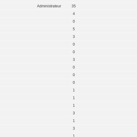
Administrateur
35
4
0
5
3
0
0
3
0
0
0
1
1
1
3
1
3
1