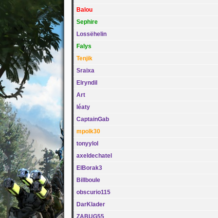
Balou
Sephire
Lossëhelin
Falys
Tenjik
Sraixa
Elryndil
Art
léaty
CaptainGab
mpolk30
tonyylol
axeldechatel
ElBorak3
Billboule
obscurio115
DarKlader
ZABUG55