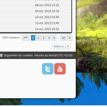
09 oct. 2013 15:31
09 oct. 2013 22:25
13 oct. 2013 15:45
13 oct. 2013 23:45
13 oct. 2013 23:52
Page
1
sur
82
1
2
3
4
5
82
Suivante
2037 membres
…
Aller à
Supprimer les cookies
Heures au format
UTC+02:00
T
Y
w
o
i
u
t
t
t
u
e
b
r
e