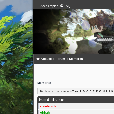
Accès rapide
FAQ
Accueil
Forum
Membres
Membres
Rechercher un membre
•
Tous
A
B
C
D
E
F
G
H
I
J
K
Nom d’utilisateur
splintermik
Akirah