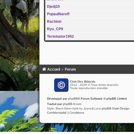
Djedj10
PopaulNareff
Rachton
Ryu_CP9
Terminator1992
Accueil
Forum
Club Des Bâtards
2012 - 2026 © Tous droits réservés
Toute reproduction interdite
Développé par
phpBB
® Forum Software © phpBB Limited
Traduit par
phpBB-fr.com
Style: Black-Silver-Split by Joyce&Luna
phpBB-Style-Design
Confidentialité
|
Conditions