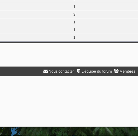
1
3
1
1
1
Nous contacter
L’équipe du forum
Membres