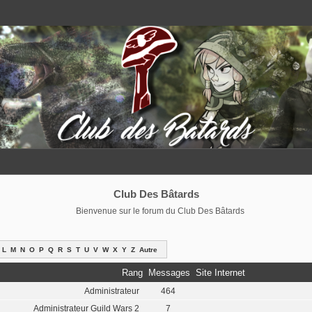
Club Des Bâtards
Bienvenue sur le forum du Club Des Bâtards
L
M
N
O
P
Q
R
S
T
U
V
W
X
Y
Z
Autre
Rang
Messages
Site Internet
Administrateur
464
Administrateur Guild Wars 2
7