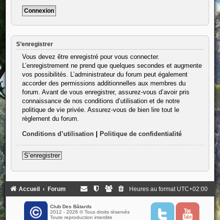
S’enregistrer
Vous devez être enregistré pour vous connecter.
L’enregistrement ne prend que quelques secondes et augmente
vos possibilités. L’administrateur du forum peut également
accorder des permissions additionnelles aux membres du
forum. Avant de vous enregistrer, assurez-vous d’avoir pris
connaissance de nos conditions d’utilisation et de notre
politique de vie privée. Assurez-vous de bien lire tout le
règlement du forum.
Conditions d’utilisation
|
Politique de confidentialité
S’enregistrer
Accueil
Forum
Heures au format
UTC+02:00
Club Des Bâtards
2012 - 2026 © Tous droits réservés
T
Y
Toute reproduction interdite