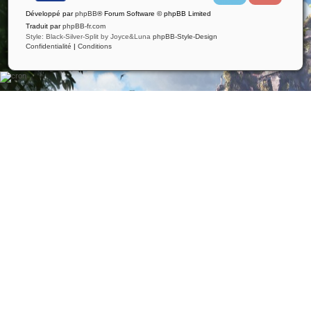
i
u
Développé par
phpBB
® Forum Software © phpBB Limited
t
t
t
u
Traduit par
phpBB-fr.com
e
b
Style: Black-Silver-Split by Joyce&Luna
phpBB-Style-Design
r
e
Confidentialité
|
Conditions