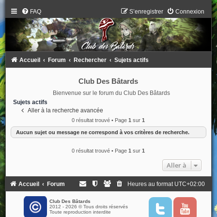
FAQ
S’enregistrer
Connexion
Accueil
Forum
Rechercher
Sujets actifs
Club Des Bâtards
Bienvenue sur le forum du Club Des Bâtards
Sujets actifs
Aller à la recherche avancée
0 résultat trouvé • Page
1
sur
1
Aucun sujet ou message ne correspond à vos critères de recherche.
0 résultat trouvé • Page
1
sur
1
Aller à
Accueil
Forum
Heures au format
UTC+02:00
Club Des Bâtards
2012 - 2026 © Tous droits réservés
T
Y
Toute reproduction interdite
w
o